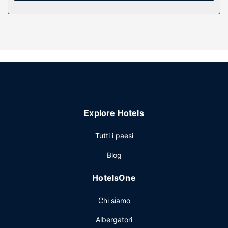
piscina stagionale all'aperto, nonché una terrazza e un
giardino da dove potrai ammirare il paesaggio.
Ristorante
La colazione completa viene servita gratuitamente tutti i
giorni dalle ore 07:30 alle ore 09:30.
Altre attrattive
Potrai usufruire di una reception aperta 24 ore su 24 e
deposito bagagli. Il un parcheggio gratuito è disponibile in
loco.
Explore Hotels
Tutti i paesi
Blog
HotelsOne
Chi siamo
Albergatori