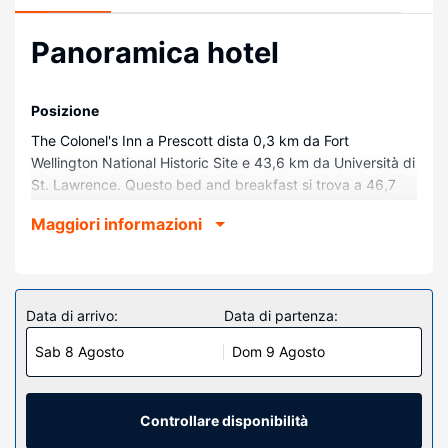
Panoramica hotel
Posizione
The Colonel's Inn a Prescott dista 0,3 km da Fort
Wellington National Historic Site e 43,6 km da Università di
St. Lawrence. Questo bed and breakfast si trova a 46,7
km da Rideau Canal e 47,6 km da Upper Canada Village.
Maggiori informazioni
Camere
Nelle 9 camere con stile personalizzato della struttura,
complete di caminetti, ti aspetta un soggiorno
indimenticabile. Il Wi-Fi gratuito ti consente di restare in
Data di arrivo:
Data di partenza:
contatto con il mondo. I comfort includono tende oscuranti
Sab 8 Agosto
Dom 9 Agosto
e un materasso futon extra (con supplemento) su richiesta,
mentre le pulizie sono eseguite tutti i giorni.
Attrattive della proprietà
Controllare disponibilità
Avrai a disposizione molti servizi ricreativi, tra cui una