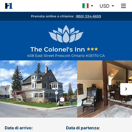
USD
Prenota online o chiama:
(855) 334-6659
The Colonel's Inn
408 East Street
Prescott
Ontario
K0E1T0
CA
Data di arrivo:
Data di partenza: