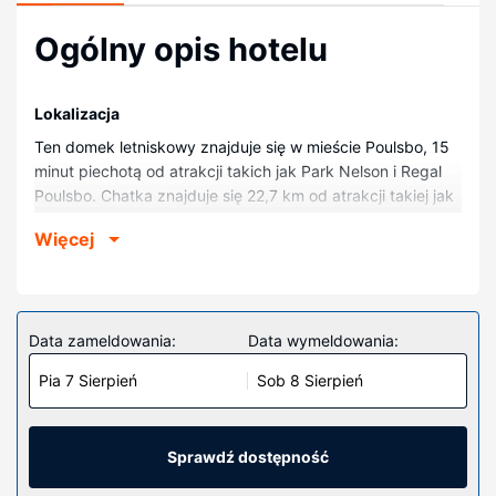
Ogólny opis hotelu
Lokalizacja
Ten domek letniskowy znajduje się w mieście Poulsbo, 15
minut piechotą od atrakcji takich jak Park Nelson i Regal
Poulsbo. Chatka znajduje się 22,7 km od atrakcji takiej jak
Przystań promowa Bainbridge Island i 1,4 km od miejsca
Więcej
takiego jak Muzeum Chaty Martinsona.
Pokoje
Domek letniskowy zapewni Ci wygodę, oferując dostęp do
takich udogodnień jak kuchnia, której wyposażenie to
Data zameldowania:
Data wymeldowania:
kuchenka mikrofalowa i zmywarka.
Pia 7 Sierpień
Sob 8 Sierpień
Pozostałe udogodnienia
Udogodnienia na miejscu to bezpłatne parkowanie
samodzielne.
Sprawdź dostępność