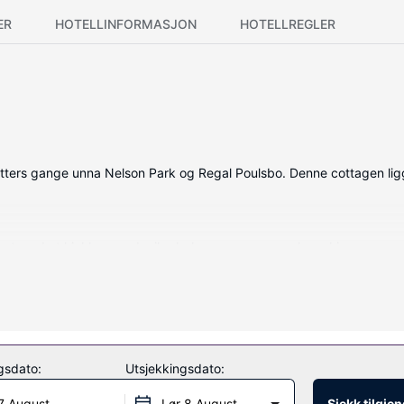
ER
HOTELLINFORMASJON
HOTELLREGLER
tters gange unna Nelson Park og Regal Poulsbo. Denne cottagen ligg
tyrt med et kjøkken med mikrobølgeovn og oppvaskmaskin.
stedet.
gsdato:
Utsjekkingsdato:
7 August
Lør 8 August
Sjekk tilgje