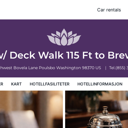
ery & Cafe
Car rentals
masjon
Hotellregler
/ Deck Walk 115 Ft to Br
thwest Bovela Lane
Poulsbo
Washington
98370
US
Tel.
(855)
ER
KART
HOTELLFASILITETER
HOTELLINFORMASJON