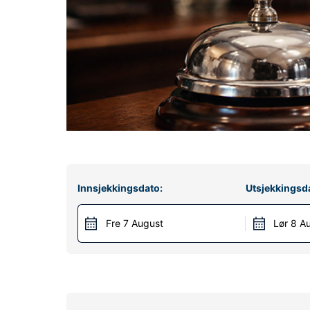
Innsjekkingsdato:
Utsjekkingsd
Fre 7 August
Lør 8 A