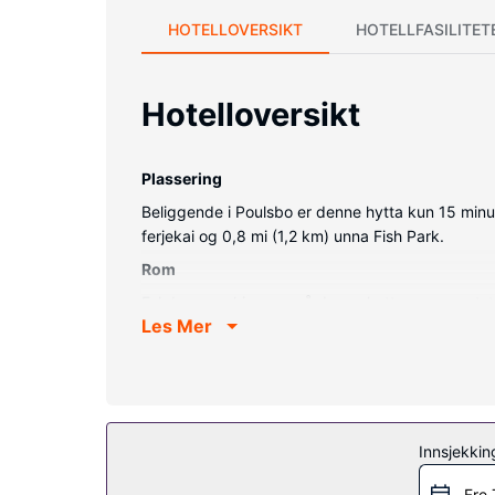
HOTELLOVERSIKT
HOTELLFASILITET
Hotelloversikt
Plassering
Beliggende i Poulsbo er denne hytta kun 15 minu
ferjekai og 0,8 mi (1,2 km) unna Fish Park.
Rom
Føl deg som hjemme på denne hytta, som er uts
Les Mer
Andre fasiliteter
Gjestene tilbys ubetjent parkering (inkludert) på 
Innsjekkin
Fre 