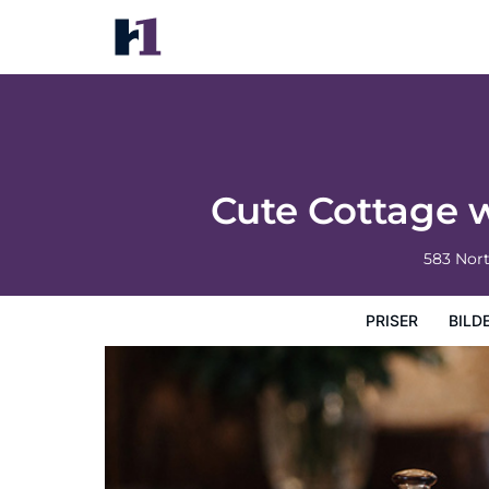
Cute Cottage w/ Deck Walk 115 Ft to Brew
Priser
Bilder
Kart
Hotellfasiliteter
Hotellinfor
Cute Cottage w
583 Nor
PRISER
BILD