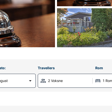
ato:
Travellers
Rom
ugust
2 Voksne
1 Ro