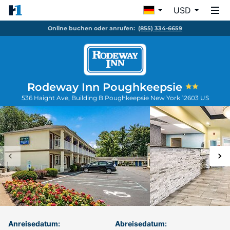
USD
Online buchen oder anrufen:
(855) 334-6659
Rodeway Inn Poughkeepsie
536 Haight Ave, Building B
Poughkeepsie
New York
12603
US
Anreisedatum:
Abreisedatum: