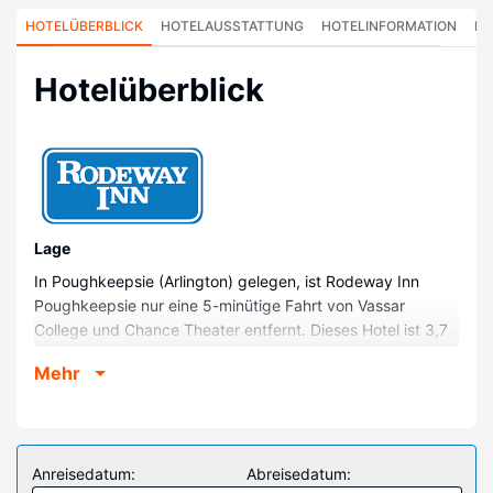
HOTELÜBERBLICK
HOTELAUSSTATTUNG
HOTELINFORMATION
HO
Hotelüberblick
Lage
In Poughkeepsie (Arlington) gelegen, ist Rodeway Inn
Poughkeepsie nur eine 5-minütige Fahrt von Vassar
College und Chance Theater entfernt. Dieses Hotel ist 3,7
km von Mid-Hudson Gemeindezentrum und 4,3 km von
Mehr
Walkway Over the Hudson State Historic Park
(Brückenpark) entfernt.
Zimmer
Fühl dich in einem der 10 Zimmer, die Kühlschrank und
Anreisedatum:
Abreisedatum:
einen Flachbildfernseher bieten, wie zu Hause. Ein WLAN-