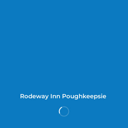
酒店介绍
酒店设施
酒店信息
酒店政策
酒店介绍
住宿地点
Poughkeepsie的路德韦酒店位于波基普西阿灵顿，距离瓦萨
学院和机会剧院不到 5 分钟车程。 此酒店距离中哈德逊市民中
心 2.3 英里（3.7 公里），距离Walkway Over the Hudson
State Historic Park (哈德逊跨河步道州立历史公园) 2.7 英里
Rodeway Inn Poughkeepsie
更多信息
（4.3 公里）。
客房
有 10 间客房提供冰箱和平板电视；您定能在旅途中找到家的
舒适。提供免费无线网络，方便您与朋友保持联系。浴室提供
入住日期:
退房日期:
浴缸或淋浴和吹风机。便利设施包括书桌和微波炉。