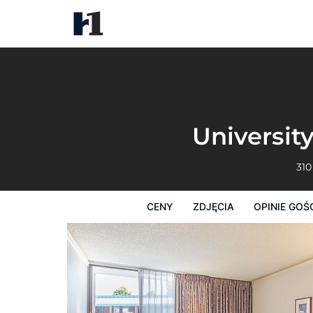
University Place Hotel & Confe
Ceny
Zdjęcia
Opinie Gości
Mapę
Universit
310
CENY
ZDJĘCIA
OPINIE GOŚ