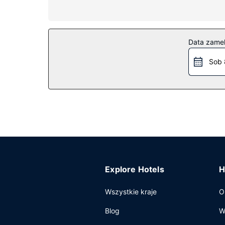
telefon oraz biurka i zestawy do parzenia kawy i
Udogodnienia w obiekcie
Dostępne udogodnienia rekreacyjne to centrum f
Data zame
internetu, usługi weselne i telewizor w holu.
Sob 
Restauracja
Hotel oferuje bezpłatne śniadanie kontynentalne
Pozostałe udogodnienia
Udogodnienia biznesowe to recepcja całodobowa,
konferencyjne oraz sale konferencyjne o łączne
Explore Hotels
H
Wszystkie kraje
O
Blog
W