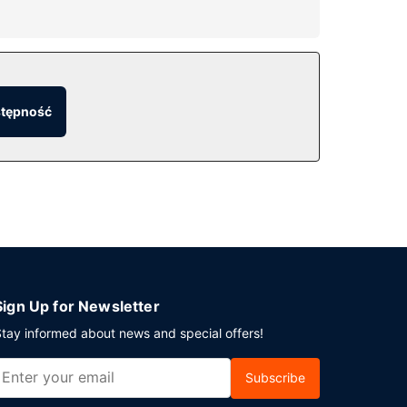
takie jak bezpłatny bezprzewodowy dostęp do
stępność
ieście Portland, hotel oferuje pomieszczenia
miejscu to samodzielne parkowanie (za opłatą).
Sign Up for Newsletter
tay informed about news and special offers!
Subscribe