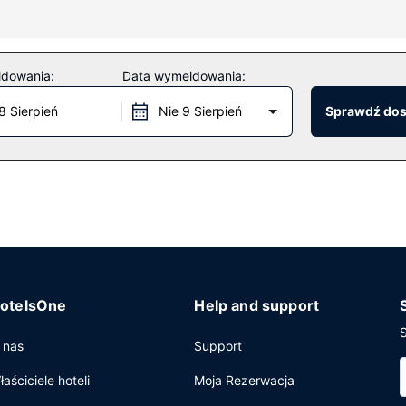
 herbaty.
itness i sezonowy basen odkryty. Ten hotel oferuje udogodnienia 
ldowania:
Data wymeldowania:
8 Sierpień
Nie 9 Sierpień
Sprawdź do
 codziennie od 6:30 do 9:30.
 przechowalnia bagażu oraz pralnia. Jeżeli planujesz spotkanie w m
j powierzchni 720 m kw. (7750 stopy kwadratowe). Udogodnienia na 
otelsOne
Help and support
S
 nas
Support
łaściciele hoteli
Moja Rezerwacja