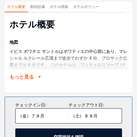
ホテル概要
館内設備
ホテル情報
ホテルポリシー
ホテル概要
地図
イビス ポワチエ サントルはポワティエの中心部にあり、マレ
シャル ルクレール広場まで徒歩でわずか 4 分、ブロサック公
園までは 6 分です。 このホテルは、フュテュロスコープ (テ
ーマパーク)まで 16.6 km、サンティレール ル グラン教会ま
もっと見る
で 0.9 km の場所にあります。
部屋
全部で 75 室ある客室には、薄型テレビが備わっています。
WiFi (無料)をお使いいただけるほか、衛星放送の番組をご覧
チェックイン日:
チェックアウト日:
いただけます。バスルームには、シャワー、ヘアドライヤー
（金） 7 ８月
（土） 8 ８月
があります。セーフティボックス、デスクをご利用いただけ
るほか、アイロン / アイロン台もリクエストの上ご利用いた
だけます。
空室状況を確認