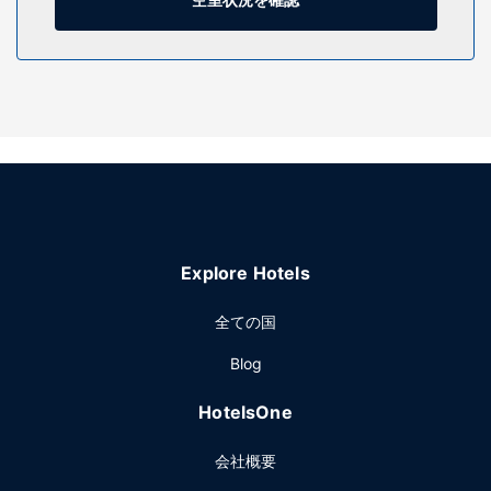
施設
自転車レンタルなどのレクリエーション設備を使い、庭園か
らの眺めをお楽しみいただけます。このホテルでは、WiFi (無
料)、宴会場もご利用いただけます。
レストラン
イビス ポワチエ サントルでの軽食には、スナックバー / デリ
をご利用ください。1 日の終わりは、バー / ラウンジで 1 杯
飲んで楽しみましょう。朝食ビュッフェを毎日 6:30 ～
10:00 までお召し上がりいただけます (有料)。
その他の施設
Explore Hotels
コンピューター ステーション、ロビーでの新聞サービス (無
料)、24 時間対応フロントデスクをお使いいただけます。敷
全ての国
地内にはセルフパーキング (有料) が備わっています。
Blog
HotelsOne
会社概要