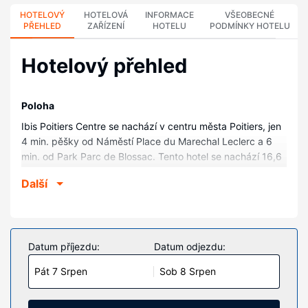
HOTELOVÝ
HOTELOVÁ
INFORMACE
VŠEOBECNÉ
PŘEHLED
ZAŘÍZENÍ
HOTELU
PODMÍNKY HOTELU
Hotelový přehled
Poloha
Ibis Poitiers Centre se nachází v centru města Poitiers, jen
4 min. pěšky od Náměstí Place du Marechal Leclerc a 6
min. od Park Parc de Blossac. Tento hotel se nachází 16,6
km od Futuroscope (zábavní park) a 0,9 km od Kostel St-
Další
Hilaire-le-Grand.
Pokoje
V jednom z 75 pokojů, k jejichž vybavení patří televize s
plochou obrazovkou, se budete cítit jako doma.
Datum příjezdu:
Datum odjezdu:
Bezdrátový internet zdarma vám zajistí spojení se světem
Pát 7 Srpen
Sob 8 Srpen
a televize, která nabízí satelitní kanály, dobrou zábavu. K
vybavení koupelen patří sprcha a vysoušeč vlasů. Další
užitečné vybavení a služby: vestavěný trezor a psací stůl.