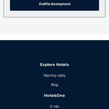
Na vyžádání navíc také žehlička a žehlicí prkno.
Ověřte dostupnost
Vybavení nemovitosti
Zahrada nabízí skvělý výhled a k dispozici je také
půjčovna kol. Tento hotel dále nabízí: bezdrátový internet
zdarma a společenský sál.
Restaurace
Něco dobrého k zakousnutí vám nabídne snack bar /
lahůdky. Chcete-li svůj rušný den zakončit u svého
oblíbeného nápoje, navštivte bar/salonek. Hotel podává
denně od 6:30 do 10:00 za příplatek bufetovou snídani.
Explore Hotels
Další vybavení
Hostům jsou k dispozici počítačová stanice, zapůjčení
Všechny státy
novin ve vestibulu a recepce s nepřetržitým provozem.
Blog
Přímo v areálu je hostům k dispozici samostatné parkování
(za příplatek).
HotelsOne
O nás