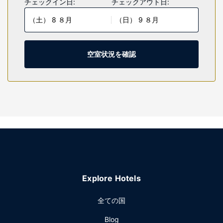
チェックイン日:
チェックアウト日:
す。WiFi (無料)をお使いいただけるほか、衛星放送の番組を
（土） 8 ８月
（日） 9 ８月
ご覧いただけます。個別の浴槽とシャワーのある専用バスル
ームには、デザイナーバスアメニティ、ヘアドライヤーが備
わっています。セーフティボックス、デスクの他に、市内通
話 (無料)付きの電話をご利用いただけます。
空室状況を確認
施設
庭園からの眺めを楽しみ、WiFi (無料)やコンシェルジュ サー
ビスなどをお使いいただけます。その他の設備としてこのホ
テルでは、ウェディングサービス、宴会場をご利用いただけ
ます。
レストラン
食事はLiberteでお召し上がりいただけます。このレストラン
はバー / ラウンジを併設しています。客室でルームサービス
も利用できます。テイクアウトの朝食を平日の 6:30 ～
Explore Hotels
10:30 までお召し上がりいただけます (有料)。
その他の施設
全ての国
有線インターネットアクセス (有料)、24 時間対応ビジネスセ
Blog
ンター、エクスプレス チェックインをお使いいただけます。