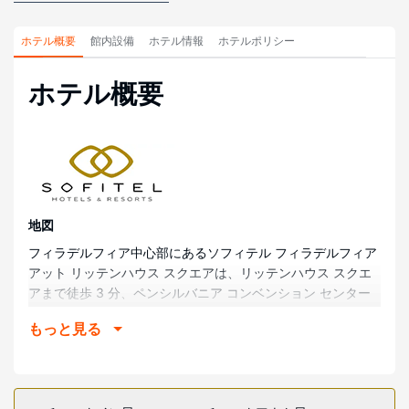
ホテル概要
館内設備
ホテル情報
ホテルポリシー
ホテル概要
地図
フィラデルフィア中心部にあるソフィテル フィラデルフィア
アット リッテンハウス スクエアは、リッテンハウス スクエ
アまで徒歩 3 分、ペンシルバニア コンベンション センター
まで徒歩 12 分です。 この高級ホテルは、シティ ホールまで
もっと見る
0.8 km、リーディング ターミナル マーケット (ショッピン
グ)まで 1.1 km です。
部屋
全部で 306 室ある客室にはミニバー、薄型テレビがありま