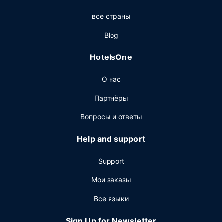
доступ в интернет и услуги консьержа. Этот отель
все страны
предоставляет дополнительные услуги и удобства:
услуги по проведению бракосочетаний и банкетный
Blog
зал.
HotelsOne
Ресторан
Когда вы проголодаетесь, зайдите в ресторан Liberte. В
О нас
этом ресторане также есть бар/лаунж. Тем, кому не
хочется покидать свой номер, предлагается
Партнёры
обслуживание номеров. Завтрак (с собой)
предлагается по будням с 6:30 до 10:30 за
Вопросы и ответы
дополнительную плату.
Help and support
Другие особенности
Для удобства гостей предоставляется следующее:
Support
(проводной) интернет (за дополнительную плату),
круглосуточный бизнес-центр и ускоренная
Мои заказы
регистрация при заезде. Если вы планируете деловое
Все языки
или развлекательное мероприятие, отель предлагает
вам пространство площадью 1567 кв. м, на котором
Sign Up for Newsletter
расположены конференц-центр и 16 комнат(ы) для