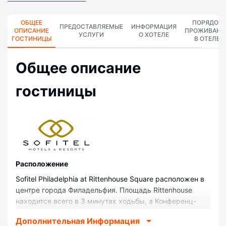
ОБЩЕЕ
ПОРЯДОК
ПРЕДОСТАВЛЯЕМЫЕ
ИНФОРМАЦИЯ
ОПИСАНИЕ
ПРОЖИВАНИ
УСЛУГИ
О ХОТЕЛЕ
ГОСТИНИЦЫ
В ОТЕЛЕ
Общее описание
гостиницы
Pасположение
Sofitel Philadelphia at Rittenhouse Square расположен в
центре города Филадельфия. Площадь Rittenhouse
находится всего в 3 минутах ходьбы, а Конференц-
центр Филадельфии — в 12 минутах ходьбы. Отель
Дополнительная Информация
класса «люкс» — вариант с прекрасным