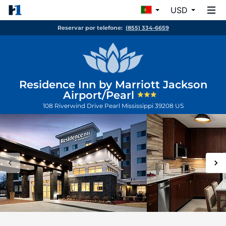
USD
Reservar por telefone:
(855) 334-6659
Residence Inn by Marriott Jackson
Airport/Pearl
108 Riverwind Drive
Pearl
Mississippi
39208
US