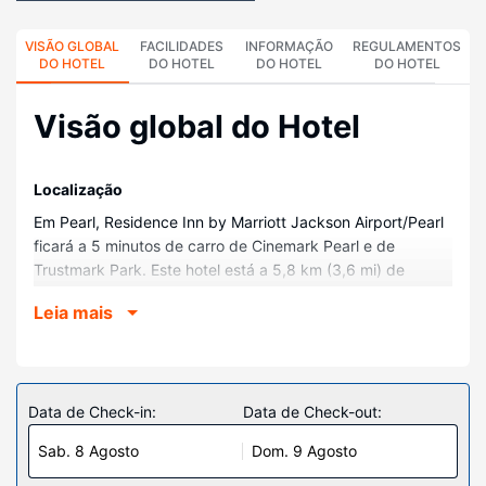
VISÃO GLOBAL
FACILIDADES
INFORMAÇÃO
REGULAMENTOS
DO HOTEL
DO HOTEL
DO HOTEL
DO HOTEL
Visão global do Hotel
Localização
Em Pearl, Residence Inn by Marriott Jackson Airport/Pearl
ficará a 5 minutos de carro de Cinemark Pearl e de
Trustmark Park. Este hotel está a 5,8 km (3,6 mi) de
Patterson Lake e a 8,3 km (5,2 mi) de Metro Jackson
Leia mais
Chamber of Commerce.
Quartos
Sinta-se em casa num dos 20 quartos com ar
condicionado, O acesso à internet com e sem fios é
Data de Check-in:
Data de Check-out:
gratuito. As casas de banho estão equipadas com uma
Sab. 8 Agosto
Dom. 9 Agosto
banheira ou um polibã.