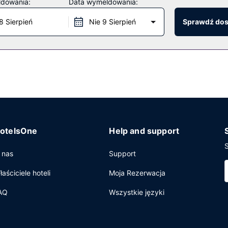
ldowania:
Data wymeldowania:
 codziennie.
8 Sierpień
Nie 9 Sierpień
Sprawdź do
 w holu, recepcja całodobowa oraz sejf w recepcji. Udogodnienia 
otelsOne
Help and support
S
 nas
Support
łaściciele hoteli
Moja Rezerwacja
AQ
Wszystkie języki