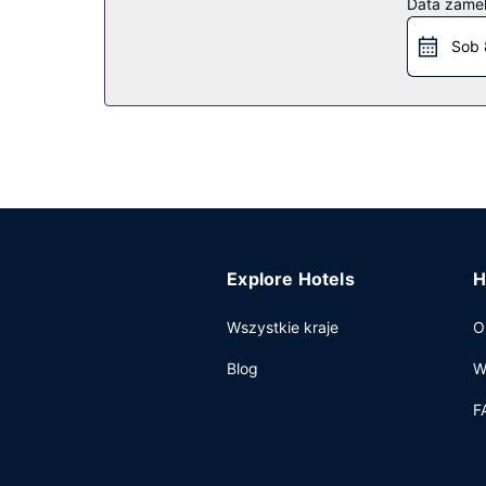
Data zame
Hotel oferuje bezpłatne śniadanie kontynentalne
Pozostałe udogodnienia
Sob 
Udogodnienia biznesowe to bezpłatne czasopisma
samodzielne.
Explore Hotels
H
Wszystkie kraje
O
Blog
W
F