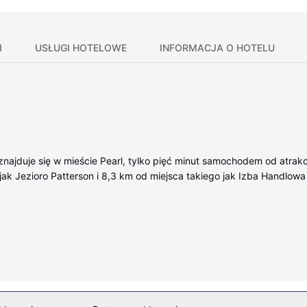
I
USŁUGI HOTELOWE
INFORMACJA O HOTELU
znajduje się w mieście Pearl, tylko pięć minut samochodem od atrakcj
ej jak Jezioro Patterson i 8,3 km od miejsca takiego jak Izba Handlow
okojach. Bezpłatny przewodowy i bezprzewodowy dostęp do interne
ię piękny widok. Dostępne są również takie udogodnienia rekreacyjn