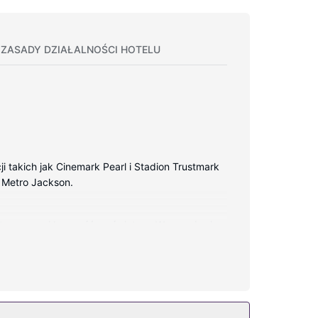
ZASADY DZIAŁALNOŚCI HOTELU
i takich jak Cinemark Pearl i Stadion Trustmark
a Metro Jackson.
tu zapewni łączność ze światem. Wyposażenie
e, jak sezonowy basen odkryty.