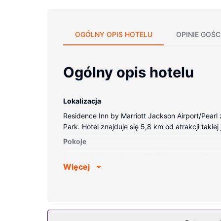
OGÓLNY OPIS HOTELU
OPINIE GOŚC
Ogólny opis hotelu
Lokalizacja
Residence Inn by Marriott Jackson Airport/Pearl 
Park. Hotel znajduje się 5,8 km od atrakcji taki
Pokoje
Poczuj się jak w domu w 20 klimatyzowanych p
Więcej
łazienki: wanny lub prysznice.
Udogodnienia w obiekcie
Do pokoju przylega ogród, z którego roztacza s
Restauracja