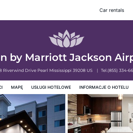
/Pearl
Car rentals
owe
Informacje o hotelu
Zasady działalności hotelu
n by Marriott Jackson Air
8 Riverwind Drive
Pearl
Mississippi
39208
US
Tel.
(855) 334-6
CI
MAPĘ
USŁUGI HOTELOWE
INFORMACJE O HOTELU