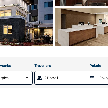
wania:
Travellers
Pokoje
erpień
2 Dorośli
1 Pokó