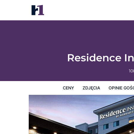
Residence Inn by Marriott Jackson Airport
Ceny
Zdjęcia
Opinie Gości
Mapę
Usługi Hotel
Residence In
10
CENY
ZDJĘCIA
OPINIE GOŚ