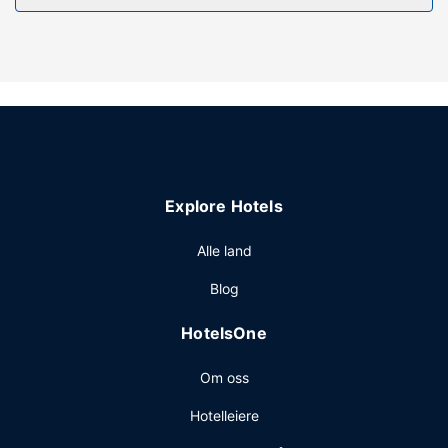
concierge-tjenester.
Restaurant
Smak på franske retter på Confidences du San Regis, en
restaurant med en bar/lounge, eller bli på rommet og
benytt deg av romservice (døgnet rundt). Ferdiglaget
frokost tilbys daglig fra kl. 07.00 til kl. 10.30 mot et tillegg.
LOCALIZE
Andre fasiliteter
Explore Hotels
Gjester har tilgang til blant annet
limousin-/privatbiltjenester, hurtiginnsjekking og
Alle land
hurtigutsjekking. Gjestene tilbys begrenset parkering på
Blog
stedet.
HotelsOne
Om oss
Hotelleiere