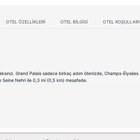
OTEL ÖZELLIKLERI
OTEL BILGISI
OTEL KOŞULLARI
aksınız. Grand Palais sadece birkaç adım ötenizde, Champs-Élysées 
e Seine Nehri ile 0,3 mi (0,5 km) mesafede.
Misafirlerimize ücretsiz kablosuz internet sunulmaktadır. Misafirlerimizi
zmetik ürünleri ve bide vardır. Misafirlerimize telefon, emanet kasası
osuz İnternet ve danışma (concierge) hizmetleri bulunmaktadır.