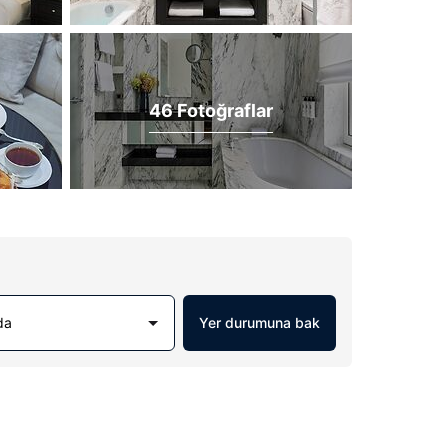
46 Fotoğraflar
da
Yer durumuna bak