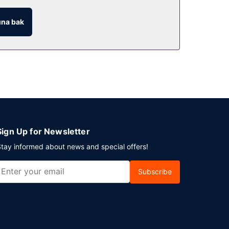
urma salonu ile dikkat çekiyor. Ayrıca 24 saat oda
na bak
Sign Up for Newsletter
tay informed about news and special offers!
Subscribe