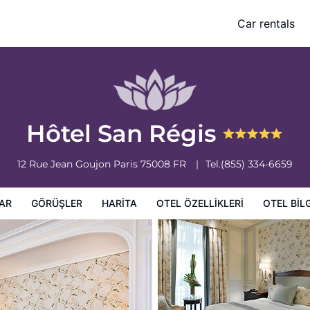
Car rentals
leri
Otel bilgileri
Otel Koşulları
Hôtel San Régis
12 Rue Jean Goujon
Paris
75008
FR
Tel.
(855) 334-6659
AR
GÖRÜŞLER
HARITA
OTEL ÖZELLIKLERI
OTEL BILG