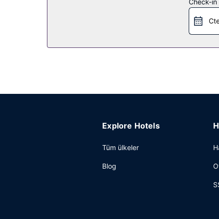
Restoran
Check-in t
Fransız mutfağı sevenler için Confidences du San R
Cte
servisi imkanı mevcut. Misafirlere her gün 7 ve 1
Diğer güzellikler
Misafirler için limuzin hizmeti, hızlı giriş ve hızlı 
Explore Hotels
H
Tüm ülkeler
H
Blog
O
S