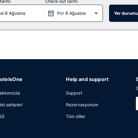
arihi:
Check-out tarihi:
egis ideal; otelin restoranı misafirlere içecek servisi yapılan bar/ot
si 8 Ağustos
Pzr 9 Ağustos
Yer durumu
0.30 arasında ücretli alakart kahvaltı servisi yapılmaktadır. LOCALIZE
çıkış mevcuttur. Kısıtlı kapasitede otopark vardır.
otelsOne
Help and support
S
akkımızda
Support
tel sahipleri
Rezervasyonum
SS
Tüm diller