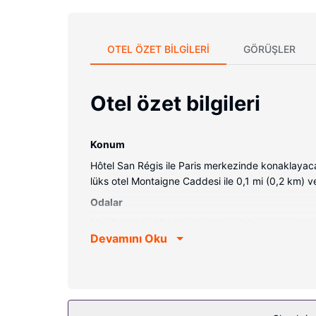
OTEL ÖZET BILGILERI
GÖRÜŞLER
Otel özet bilgileri
Konum
Hôtel San Régis ile Paris merkezinde konaklayac
lüks otel Montaigne Caddesi ile 0,1 mi (0,2 km) v
Odalar
Misafirler için 42 klimalı odada minibar mevcuttur. 
Devamını Oku
vardır. Özel banyo, küvet veya duş, lüks banyo/ko
sunulmaktadır.
Otelin güzelliği
Misafirlerimiz için kiralık bisiklet, ücretsiz kabl