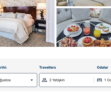
rihi:
Travellers
Odalar
Ağustos
2 Yetişkin
1 O