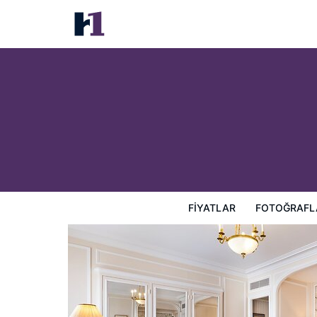
Hôtel San Régis
Fiyatlar
Fotoğraflar
Görüşler
Harita
Otel Özellik
FIYATLAR
FOTOĞRAFL