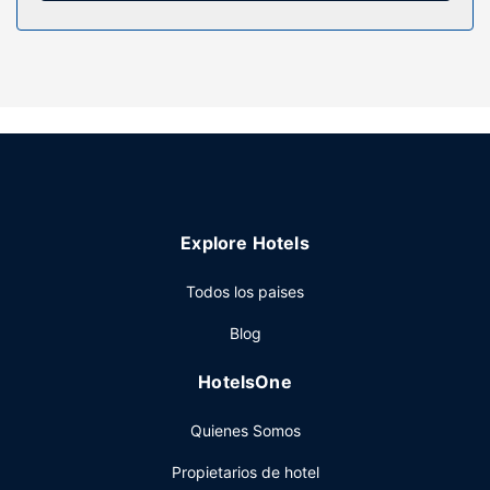
Servicios hotel
Con bicicletas de alquiler y muchas otras instalaciones
recreativas a tu disposición, no te quedará ni un minuto
libre. Encontrarás también conexión a Internet wifi gratis y
servicios de conserjería.
Restaurante
Toma algo de cocina francesa en Confidences du San
Regis, restaurante con un bar o lounge, aunque también
Explore Hotels
puedes llamar al servicio de habitaciones las 24 horas. Se
ofrece un desayuno a la carta todos los días de 07:00 a
Todos los paises
10:30 con un coste adicional. LOCALIZE
Otros servicios
Blog
Tendrás un servicio de limusina o coche con chófer, check-
HotelsOne
in exprés y check-out exprés a tu disposición. Hay un
aparcamiento limitado disponible.
Quienes Somos
Propietarios de hotel