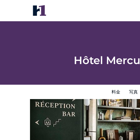
Hôtel Mercure Paris Tour Eiffel Pont Mira
料金
写真
レビュー
地図
館内設備
ホテルイン
Hôtel Mercu
料金
写真