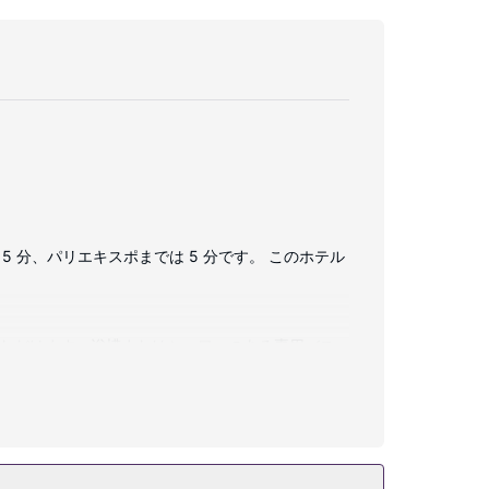
5 分、パリエキスポまでは 5 分です。 このホテル
覧いただけます。浴槽またはシャワーのある専用バス
(無料)付きの電話をご利用いただけます。