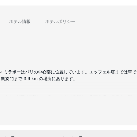
ホテル情報
ホテルポリシー
ポン ミラボーはパリの中心部に位置しています。エッフェル塔までは車で 
、凱旋門まで 3.9 km の場所にあります。
ています。WiFi (無料)をお使いいただけるほか、衛星放送の番組をご
ヤーが備わっています。セーフティボックス、デスクの他に、市内通話 
、共用リビングルームなどをご利用いただけます。