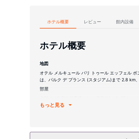
ホテル概要
レビュー
館内設備
ホテル概要
地図
オテル メルキュール パリ トゥール エッフェル 
は、パルク デ プランス (スタジアム)まで 2.8 km
部屋
全部で 49 室ある客室には、液晶テレビが備わっ
もっと見る
ルームには、バスアメニティ (無料)、ヘアドライ
施設
便利なWiFi (無料)、コンシェルジュ サービス
レストラン