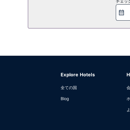
チェッ
軽食にはスナックバー / デリをご利用ください。
り、喉の渇きを癒してください。朝食ビュッフェは、平日は 
その他の施設
エクスプレス チェックアウト、24 時間対応フ
Explore Hotels
H
全ての国
Blog