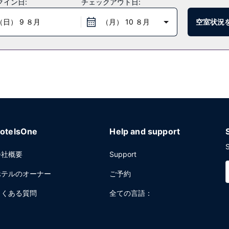
クイン日:
チェックアウト日:
客室からもホテルのルームサービス (営業時間限定)をご利用いただけます
6:30 ～ 10:00 まで、週末は 6:30 ～ 11:00 まで、有料でお
（日） 9 ８月
（月） 10 ８月
空室状況
ロントデスク、多言語サービスをお使いいただけます。
otelsOne
Help and support
S
会社概要
Support
ホテルのオーナー
ご予約
よくある質問
全ての言語：