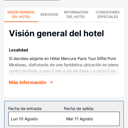
VISIÓN GENERAL
INFORMACIÓN
CONDICIONES
SERVICIOS
DEL HOTEL
DEL HOTEL
ESPECIALES
Visión general del hotel
Localidad
Si decides alojarte en Hôtel Mercure Paris Tour Eiffel Pont
Mirabeau, disfrutarás de una fantástica ubicación en pleno
centro de París, a solo 5 min a pie de Sena y a otros 5 en
coche de Torre Eiffel. Además, este hotel se encuentra a
Más información
2,4 km de Paris Expo y a 3,9 km de Arco del Triunfo.
Habitaciones
Disfruta de una agradable estancia en una de las 49
habitaciones con televisión LCD. La conexión wifi gratis te
Fecha de entrada:
Fecha de salida:
mantendrá en contacto con los tuyos. Además, podrás
Lun 10 Agosto
Mar 11 Agosto
disfrutar de canales por satélite. El baño privado con
bañera o ducha está provisto de artículos de higiene