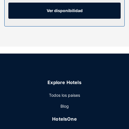
personal gratuitos y secadores de pelo. Entre las
comodidades, se incluyen caja fuerte, escritorio y teléfono
Ver disponibilidad
con y llamadas locales gratuitas.
Servicios hotel
Aprovecha los prácticos servicios que se te ofrecen, como
conexión a Internet wifi gratis, servicios de conserjería o
una sala de estar compartida.
Restaurante
Aprovecha el servicio de habitaciones con horario limitado
de este hotel, o compra algo para comer en su bar-
cafetería. Apaga la sed con tu bebida favorita en el bar o
Explore Hotels
lounge. El desayuno bufé, con un coste adicional, se
ofrece de lunes a viernes de 06:30 a 10:00, mientras que
Todos los paises
los fines de semana el horario es de 06:30 a 11:00.
LOCALIZE
Blog
Otros servicios
HotelsOne
Tendrás check-out exprés, un servicio de recepción las 24
horas y atención multilingüe a tu disposición.