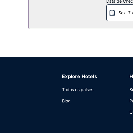
Data de Check
Restaurante
Sex. 7 
Encontrará várias opções para petiscar ou sabore
favorito no bar/lounge. O hotel serve pequenos-
Outros serviços
As principais comodidades incluem acesso à inter
(disponível 24 horas) e transporte a partir da e
Explore Hotels
H
Todos os países
S
Blog
P
Q