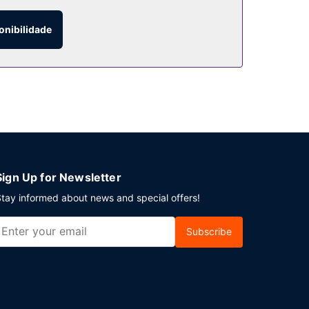
onibilidade
 serviço de quarto 24 horas. Peça o seu cocktail
uma sobretaxa.
tel disponibiliza transporte de/para o aeroporto
Sign Up for Newsletter
tay informed about news and special offers!
Subscribe