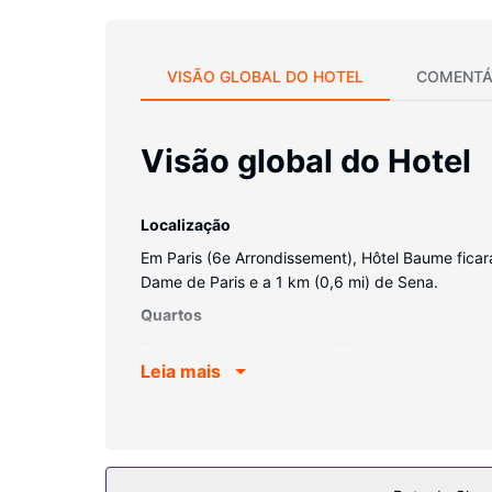
VISÃO GLOBAL DO HOTEL
COMENTÁ
Visão global do Hotel
Localização
Em Paris (6e Arrondissement), Hôtel Baume ficar
Dame de Paris e a 1 km (0,6 mi) de Sena.
Quartos
Sinta-se em casa num dos 35 quartos. Ligue-se à 
Leia mais
satélite. As casas de banho privativas dispõem 
com capacidade para computadores portáteis e 
Serviço do hotel
E porque não desfrutar de massagens, tratamentos
também entre o leque de comodidades deste hote