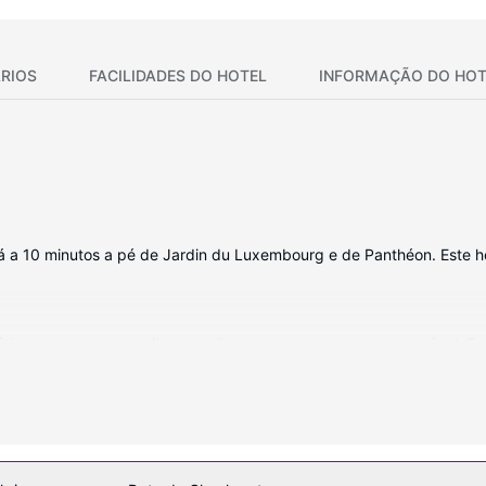
RIOS
FACILIDADES DO HOTEL
INFORMAÇÃO DO HOT
á a 10 minutos a pé de Jardin du Luxembourg e de Panthéon. Este hot
internet com e sem fios gratuita para estar sempre contactável. Em 
de um polibã com um chuveiro fixo e artigos de higiene grátis. As co
de secretárias.
 corporais e tratamentos faciais? Wi-fi grátis, serviços de concierg
l de estilo Art Déco.