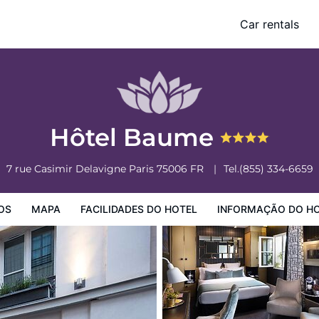
Car rentals
o Hotel
Informação do Hotel
Regulamentos do Hotel
Hôtel Baume
7 rue Casimir Delavigne
Paris
75006
FR
Tel.
(855) 334-6659
OS
MAPA
FACILIDADES DO HOTEL
INFORMAÇÃO DO H