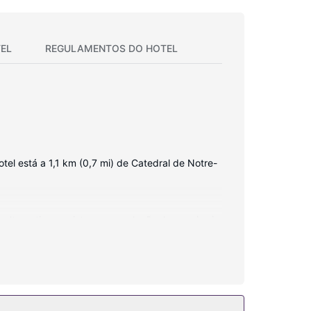
EL
REGULAMENTOS DO HOTEL
el está a 1,1 km (0,7 mi) de Catedral de Notre-
alternativa, assista a uma seleção de canais via
modidades incluem ainda telefone, além de cofres
e e serviço de baby-sitter (sobretaxa) figuram