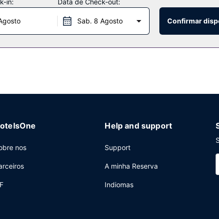
-in:
Data de Check-out:
Agosto
Sab. 8 Agosto
Confirmar disp
ar uma refeição ligeira neste hotel, incluindo snack-bar/pastelaria e
almoços tipo inglês diariamente entre as 7:00 e as 10:30 mediante 
net com fios grátis, um business center e aluguer de limusinas. O ho
stação de comboios (sobretaxa).
otelsOne
Help and support
S
obre nos
Support
arceiros
A minha Reserva
F
Indiomas