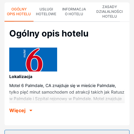
ZASADY
OGÓLNY
USŁUGI
INFORMACJA
DZIAŁALNOŚCI
OPIS HOTELU
HOTELOWE
O HOTELU
HOTELU
Ogólny opis hotelu
Lokalizacja
Motel 6 Palmdale, CA znajduje się w mieście Palmdale,
tylko pięć minut samochodem od atrakcji takich jak Ratusz
w Palmdale i Szpital rejonowy w Palmdale. Motel znajduje
się 2,5 km od atrakcji takiej jak Centrum Sztuki
Więcej
Społecznościowej Doliny Antylopy i 2,5 km od miejsca
takiego jak Palmdale Playhouse.
Pokoje