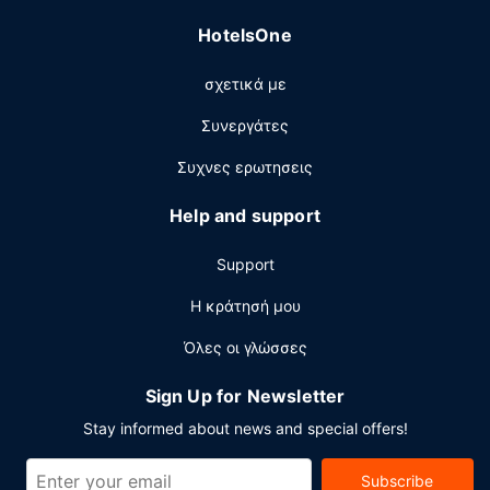
όλο το 24ωρο, εγκαταστάσεις πλυντηρίων και ένας
HotelsOne
αυτόματος πωλητής. Στους χώρους μας θα βρείτε
δωρεάν στάθμευση χωρίς παρκαδόρο.
σχετικά με
Συνεργάτες
Συχνες ερωτησεις
Help and support
Support
Η κράτησή μου
Όλες οι γλώσσες
Sign Up for Newsletter
Stay informed about news and special offers!
Subscribe