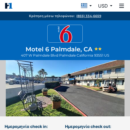
USD
Κράτηση μέσω τηλεφώνου:
(855) 334-6659
Motel 6 Palmdale, CA
407 W Palmdale Blvd
Palmdale
California
93551
US
Ημερομηνία check in:
Ημερομηνία check out: