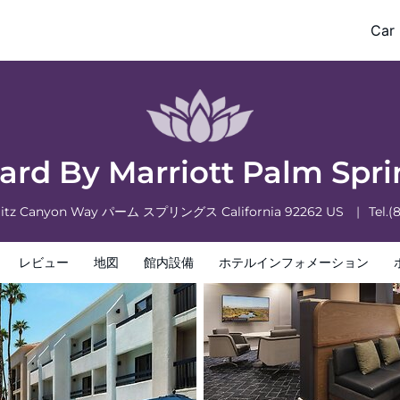
Car 
フォメーション
ホテルポリシー
ard By Marriott Palm Spr
uitz Canyon Way
パーム スプリングス
California
92262
US
Tel.
(
レビュー
地図
館内設備
ホテルインフォメーション