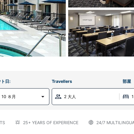
ト日:
Travellers
部屋
 10 ８月
2 大人
TS
25+ YEARS OF EXPERIENCE
24/7 MULTILINGU