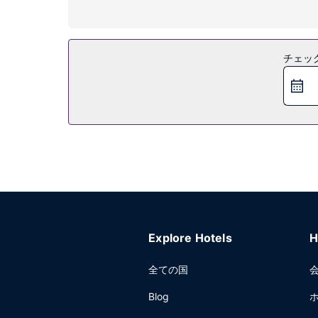
施設
屋外プール、ホットタブ、フィットネスセンターなど
ス、テレビ (共用エリア)をご利用いただけます。
チェッ
レストラン
Bistroでアメリカ料理を楽しめます。このレスト
ファストは、平日は 6:30 ～ 10:00 まで、週末は
その他の施設
有線インターネットアクセス (無料)、ビジネスセ
Explore Hotels
H
全ての国
Blog