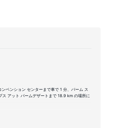
コンベンション センターまで車で 1 分、パーム ス
ス アット パームデザートまで 18.9 km の場所に
ご覧いただけます。シャワーのある専用バスルームに
だけます。