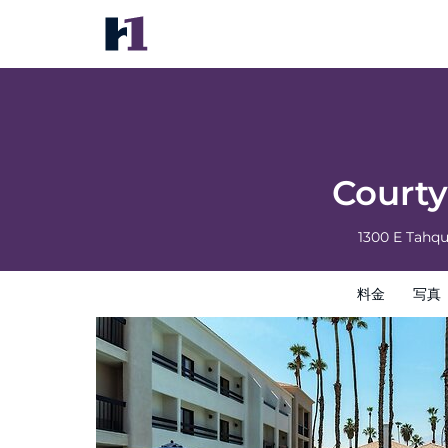
Courtyard By Marriott Palm Springs
料金
写真
レビュー
地図
館内設備
ホテルイン
Courty
1300 E Tahq
料金
写真