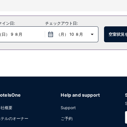
のレクリエーション設備をご利用ください。その他の設備としてこのホテル
クイン日:
チェックアウト日:
（日） 9 ８月
（月） 10 ８月
空室状況
ランはバー / ラウンジを併設しています。コーヒーショップ / カフェ
 7:00 ～ 10:30 まで、有料でお召し上がりいただけます。
ンター、エクスプレス チェックアウトをお使いいただけます。敷地内には
otelsOne
Help and support
S
会社概要
Support
ホテルのオーナー
ご予約