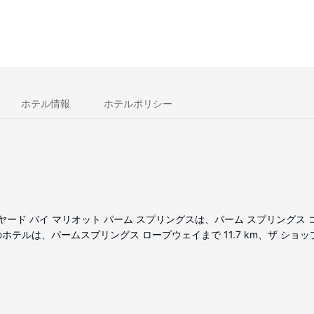
ホテル情報
ホテルポリシー
ヤード バイ マリオット パーム スプリングスは、パーム スプリングス 
ホテルは、パームスプリングス ロープウェイまで 11.7 km、ザ ショップ
があります。WiFi (無料)をお使いいただけるほか、ケーブルの番組を
備わっています。電話の他に、セーフティボックスやデスクもご利用いた