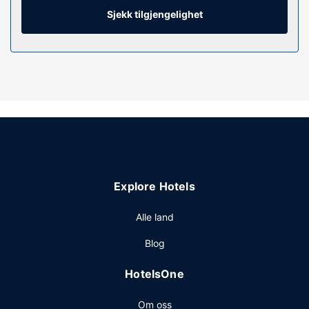
samt safe og skrivebord.
Sjekk tilgjengelighet
Fasiliteter på eiendommen
Benytt deg av rekreasjonsfasiliteter som tilbys på stedet,
som blant annet et utendørsbasseng, et boblebad og et
treningssenter. Dette hotellet har dessuten wi-fi (inkludert),
concierge-tjenester og TV i fellesområdet.
Restaurant
Spis deg god og mett på amerikanske retter på Bistro, en
restaurant med en bar/lounge. Du kan også få deg en
matbit på kafeen. Kontinental frokost serveres fra kl.
Explore Hotels
06.30 til kl. 10.00 på hverdagene og fra kl. 07.00 til kl.
10.30 i helgene, mot et tillegg.
Alle land
Andre fasiliteter
Blog
Gjester har tilgang til blant annet kablet internettilgang
(inkludert), et forretningssenter og hurtigutsjekking.
HotelsOne
Gjestene tilbys ubetjent parkering (mot et tillegg) på
stedet.
Om oss