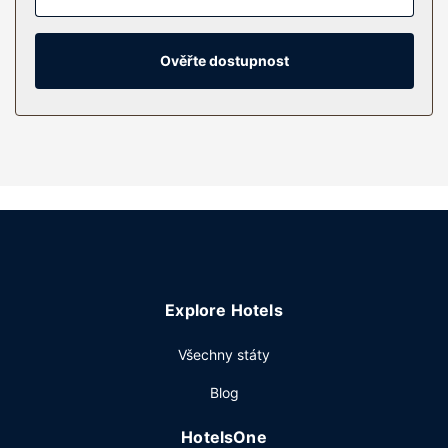
kabelové kanály, dobrou zábavu. Soukromé koupelny
nabízí vybavení, jehož součástí jsou vana se sprchou,
toaletní potřeby zdarma a vysoušeč vlasů.
Ověřte dostupnost
Vybavení nemovitosti
K nabídce hotelu patří bezdrátový internet zdarma a
prodejní automat.
Restaurace
Denně od 7:00 do 9:00 budete zváni na kontinentální
snídani zdarma.
Další vybavení
Hostům jsou k dispozici recepce s nepřetržitým provozem,
personál se znalostí několika jazyků a výtah. Přímo v
Explore Hotels
areálu je hostům k dispozici samostatné parkování (za
příplatek).
Všechny státy
Blog
HotelsOne