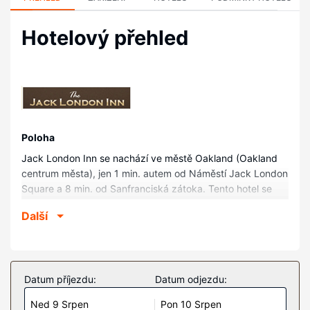
Hotelový přehled
Poloha
Jack London Inn se nachází ve městě Oakland (Oakland
centrum města), jen 1 min. autem od Náměstí Jack London
Square a 8 min. od Sanfranciská zátoka. Tento hotel se
nachází 17,1 km od Mosconeho konferenční centrum a 17,2
Další
km od Stadion Oracle Park.
Pokoje
V jednom z 110 pokojů, k jejichž vybavení patří lednička a
televize s plochou obrazovkou, se budete cítit jako doma.
Datum příjezdu:
Datum odjezdu:
K pokoji náleží vlastní patio. Bezdrátový internet zdarma
Ned 9 Srpen
Pon 10 Srpen
vám zajistí spojení se světem a televize, která nabízí