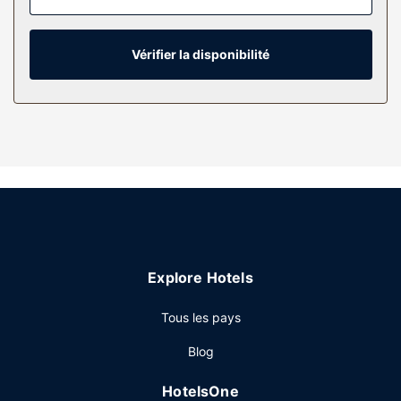
avec le reste du monde et votre divertissement est assuré
par des chaînes par câble. Une salle de bain privée avec
un ensemble douche/baignoire est à votre disposition.
Vérifier la disponibilité
Vous y trouvez également des articles de toilette gratuits
et un sèche-cheveux.
Les services sur place
Profitez des nombreux équipements et services qui
caractérisent l'hébergement, notamment l'accès Wi-Fi à
Internet gratuit et un distributeur automatique de boissons
et d'en-cas.
Restaurant
Un petit déjeuner continental gratuit est servi tous les jours
Explore Hotels
de 07 h 00 à 09 h 00.
Autres services
Tous les pays
Les équipements et services proposés incluent une
Blog
réception ouverte 24 h/24, un personnel polyglotte et un
ascenseur. Un parking payant sans service de voiturier est
HotelsOne
disponible dans l'enceinte de l'hébergement.