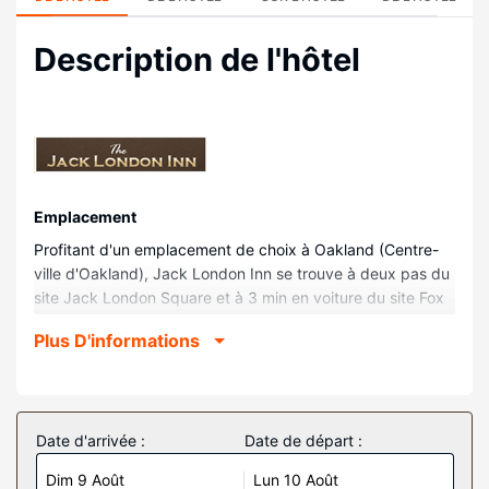
Description de l'hôtel
Emplacement
Profitant d'un emplacement de choix à Oakland (Centre-
ville d'Oakland), Jack London Inn se trouve à deux pas du
site Jack London Square et à 3 min en voiture du site Fox
Theater. Cet hôtel se trouve à 5,7 km de Baie de San
Plus D'informations
Francisco et à 17,1 km de Centre des congrès Moscone.
Chambres
Les 110 chambres de l'hébergement vous invitent à la
détente et comprennent un réfrigérateur et une télévision
Date d'arrivée :
Date de départ :
à écran plat. Les chambres sont dotées d'un patio. L'accès
Dim 9 Août
Lun 10 Août
Wi-Fi à Internet gratuit vous permet de rester en contact