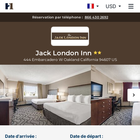
USD
Réservation par téléphone :
866 430 2692
Jack London Inn
444 Embarcadero W
Oakland
California
94607
US
Date d'arrivée :
Date de départ :