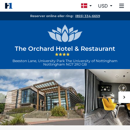
USD
Reserver online eller ring:
(855) 334-6659
The Orchard Hotel & Restaurant
Beeston Lane, University Park The University of Nottingham
Nottingham
NG7 2RJ
GB