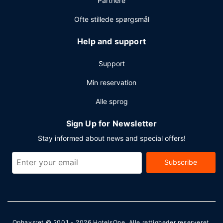
Partnere
gratis aviser i lobbyen og renseri/vaskeservice.
Selvstændig parkering (tillægsgebyr) er til rådighed på
Ofte stillede spørgsmål
stedet.
Help and support
Support
Min reservation
Alle sprog
Sign Up for Newsletter
Stay informed about news and special offers!
Subscribe
Ophavsret © 2001 - 2026
HotelsOne
. Alle rettigheder reserveret.