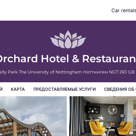
Car rental
доставляемые услуги
Сведения об отеле
Порядок проживан
Orchard Hotel & Restaura
sity Park The University of Nottingham
Ноттингем
NG7 2RJ
GB
Й
КАРТА
ПРЕДОСТАВЛЯЕМЫЕ УСЛУГИ
СВЕДЕНИЯ ОБ 