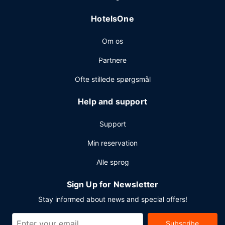
har 2 møde- og konferencelokaler til rådighed. Gratis
HotelsOne
selvstændig parkering er til rådighed på stedet.
Om os
Partnere
Ofte stillede spørgsmål
Help and support
Support
Min reservation
Alle sprog
Sign Up for Newsletter
Stay informed about news and special offers!
Subscribe