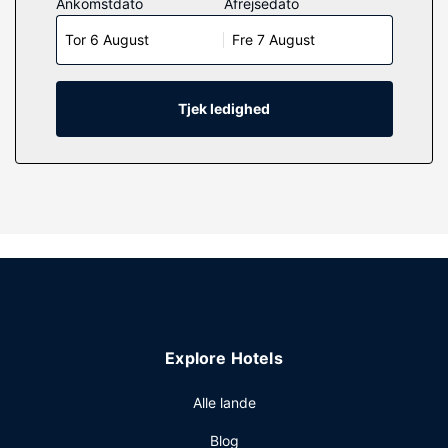
Ankomstdato
Afrejsedato
køleskab og mikrobølgeovn. Der er et 55-tommers
Tor 6 August
Fre 7 August
fladskærms-tv med kabelkanaler, som sørger for
underholdningen, og med gratis Wi-Fi kan du altid komme
på nettet. Værelset har et privat badeværelse med en
kombination af bruser/badekar samt gratis toiletartikler og
Tjek ledighed
hårtørrer. Faciliteter inkluderer skriveborde og
kaffe-/temaskiner, samt telefoner med gratis lokalopkald.
Ejendomsfacilitet
Nyd godt af en lang række rekreative faciliteter på stedet,
inklusive en indendørs pool, et boblebad og et døgnåbent
fitnesscenter. Andre faciliteter på dette hotel inkluderer
gratis trådløs internetadgang, fælles stue og festsal.
Restaurant
Gratis kontinental morgenmad serveres dagligt fra kl.
Explore Hotels
06.00 til kl. 10.00.
Andre faciliteter
Alle lande
Gæsterne har blandt andet adgang til hurtig udtjekning, en
Blog
døgnåben reception og bagageopbevaring. Dette hotel