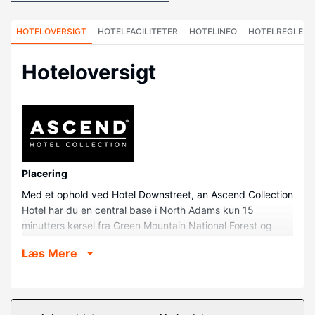
HOTELOVERSIGT
HOTELFACILITETER
HOTELINFO
HOTELREGLER
Hoteloversigt
Placering
Med et ophold ved Hotel Downstreet, an Ascend Collection
Hotel har du en central base i North Adams kun 15
minutters kørsel fra Green Mountain National Forest og
Western Gateway Heritage State Park. Dette hotel ligger
Læs Mere
0,3 km fra North Adams City Hall og 0,3 km fra North
Adams Center.
Værelser
Føl dig hjemme i et af de 90 værelser, der indeholder