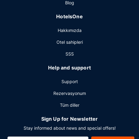
Blog
Misafirler için hızlı çıkış, 24 saat açık resepsiyon ve valiz
dolabı mevcuttur. Bu otelde etkinliklerde kullanılmak üzere
HotelsOne
2 toplantı odası vardır. Ücretsiz otopark vardır.
Hakkımızda
Otel sahipleri
SSS
Help and support
Support
Rezervasyonum
Tüm diller
Sign Up for Newsletter
Stay informed about news and special offers!