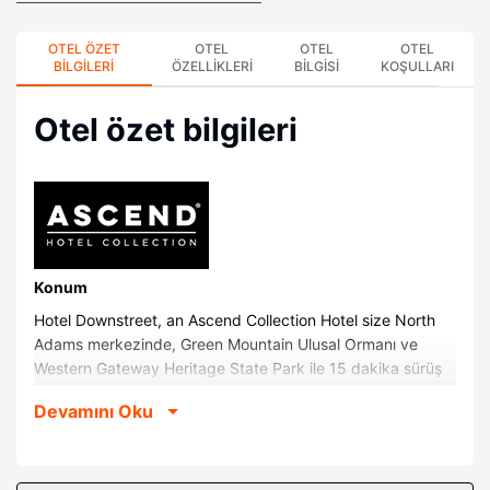
OTEL ÖZET
OTEL
OTEL
OTEL
BILGILERI
ÖZELLIKLERI
BILGISI
KOŞULLARI
Otel özet bilgileri
Konum
Hotel Downstreet, an Ascend Collection Hotel size North
Adams merkezinde, Green Mountain Ulusal Ormanı ve
Western Gateway Heritage State Park ile 15 dakika sürüş
mesafesinde konaklama fırsatı sunuyor. Bu otel North
Devamını Oku
Adams City Hall ile 0,2 mi (0,3 km) ve North Adams Center
ile 0,2 mi (0,3 km) mesafede.
Odalar