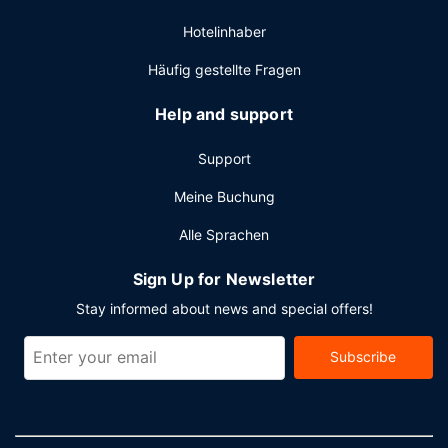
Limousinenservice und ein Express-Check-in. Wenn du
Hotelinhaber
eine Veranstaltung in Niagara Falls planst, ist dieses Hotel
eine gute Wahl, denn zu den 2416 Quadratfuß (224
Häufig gestellte Fragen
Quadratmeter) großen Veranstaltungsräumlichkeiten
zählen Konferenzfläche und 8 Tagungsräume. Du kannst
Help and support
von dem kostenpflichtigen Shuttle zum Busbahnhof
profitieren und findest außerdem Folgendes vor Ort:
Support
Parken ohne Service (kostenpflichtig).
Meine Buchung
Alle Sprachen
Sign Up for Newsletter
Stay informed about news and special offers!
Subscribe