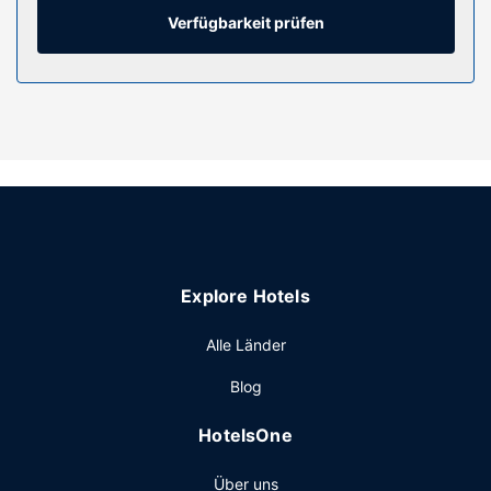
Toilettenartikel und Haartrockner verfügen.
Verfügbarkeit prüfen
Ausstattung der Anlage
Entspann dich im Wellnessbereich, der Massagen,
Körperbehandlungen und Gesichtsbehandlungen bietet.
Für deine Freizeit bieten sich folgende Einrichtungen an:
Innenpool, Whirlpool und Dampfbad. Dieses Hotel bietet
auch kostenloses WLAN, ein Concierge-Service und ein
Souvenirladen/Kiosk. In die Umgebung bringt dich der
Shuttle (gegen Gebühr), der in einem Umkreis von 2
Kilometer fährt.
Restaurant
Explore Hotels
Genieße amerikanische Küche im Morton's Grille, einem ein
Alle Länder
Steakhaus, das eine Bar/Lounge bietet, oder bleib bequem
auf deinem Zimmer und nutz den Zimmerservice (bitte
Blog
Zeiten beachten). Gegen Gebühr wird täglich von
06:30 Uhr bis 11:00 Uhr ein Frühstücksbuffet angeboten.
HotelsOne
Sonstige Einrichtungen
Über uns
Zum Angebot gehören ein Businesscenter, ein