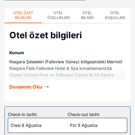
OTEL ÖZET
OTEL
OTEL
OTEL
BILGILERI
ÖZELLIKLERI
BILGISI
KOŞULLARI
Otel özet bilgileri
Konum
Niagara Şelaleleri (Fallsview Güney) bölgesindeki Marriott
Niagara Falls Fallsview Hotel & Spa konaklamanızda
Queen Victoria Park ve Fallsview Casino ile 10 dakika
yürüme mesafesinde olacaksınız. Bu spa otel Casino
Devamını Oku
Niagara ile 2,3 km (1,4 mi) ve Fallsview Kapalı Su Parkı ile
2,6 km (1,6 mi) mesafede.
Odalar
Misafirler için 432 klimalı odada düz ekran televizyon
Check-in tarihi:
Check-out tarihi:
mevcuttur. Pillowtop/yastık üstlü yatağınızda kaliteli yatak
Ctesi 8 Ağustos
Pzr 9 Ağustos
takımı vardır. İyi vakit geçirmeniz için kablolu TV kanalları
program gösterilir, kablolu / kablosuz internet erişimi