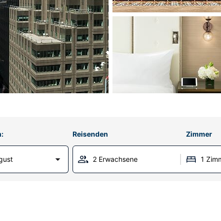
:
Reisenden
Zimmer
gust
2 Erwachsene
1 Zim