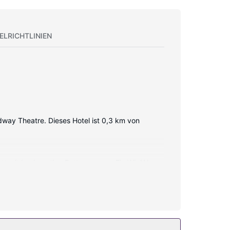
ELRICHTLINIEN
way Theatre. Dieses Hotel ist 0,3 km von
ett mit hochwertige Bettwaren vor. Ein WLAN-
 und Haartrockner.
ein Concierge-Service. Ein Souvenirladen/Kiosk,