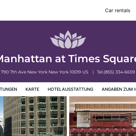
Car rentals
ung
Angaben zum Hotel
Hotelrichtlinien
Manhattan at Times Squa
790 7th Ave
New York
New York
10019
US
Tel.
(855) 334-6659
TUNGEN
KARTE
HOTELAUSSTATTUNG
ANGABEN ZUM 