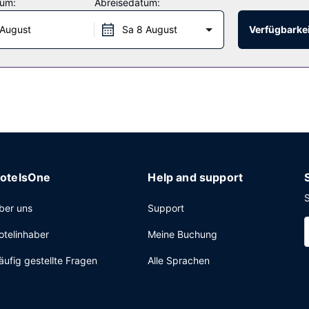
tum:
Abreisedatum:
1:30 Uhr ein Frühstück zum Mitnehmen angeboten.
 August
Sa 8 August
Verfügbarkei
xpress-Check-out und kostenlose Zeitungen in der Lobby. Vor Ort gi
otelsOne
Help and support
S
ber uns
Support
otelinhaber
Meine Buchung
äufig gestellte Fragen
Alle Sprachen