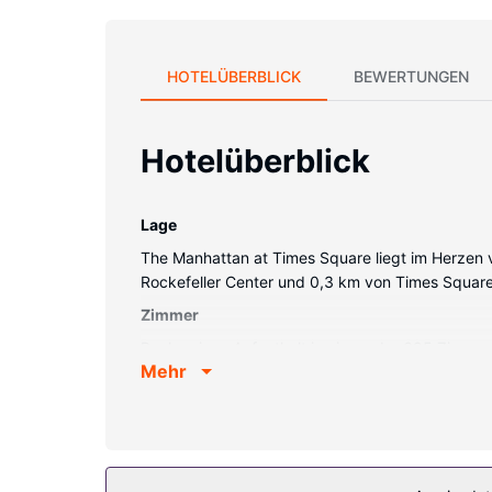
HOTELÜBERBLICK
BEWERTUNGEN
Hotelüberblick
Lage
The Manhattan at Times Square liegt im Herzen 
Rockefeller Center und 0,3 km von Times Square
Zimmer
Buche einen Aufenthalt in einem der 685 Zimmer 
Mehr
Internetzugang (kostenlos) ist ebenso verfügbar
Ausstattung der Anlage
Für deine Freizeit steht Folgendes zur Verfügun
ein Fernseher im öffentlichen Bereich und ein Ve