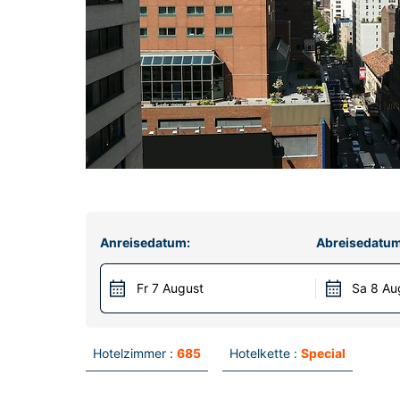
Anreisedatum:
Abreisedatum
Fr 7 August
Sa 8 Au
Hotelzimmer :
685
Hotelkette :
Special