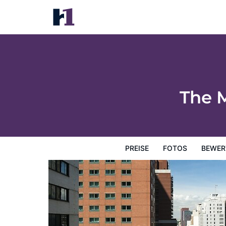
The Manhattan at Times Square
Preise
Fotos
Bewertungen
Karte
Hotelausstatt
The 
PREISE
FOTOS
BEWER