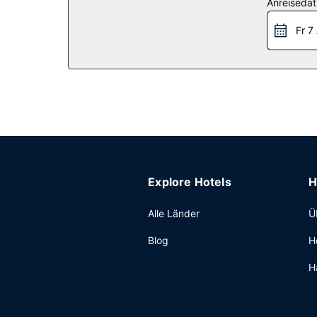
Restaurant
Anreiseda
Gegen Gebühr wird täglich von 06:30 Uhr bis 1
Fr 7
Sonstige Einrichtungen
Zum Angebot gehören ein PC-Arbeitsplatz, ein E
(kostenpflichtig).
Explore Hotels
H
Alle Länder
Ü
Blog
H
H