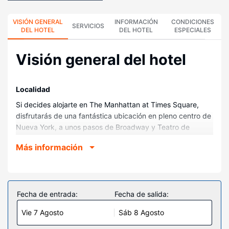
VISIÓN GENERAL
INFORMACIÓN
CONDICIONES
SERVICIOS
DEL HOTEL
DEL HOTEL
ESPECIALES
Visión general del hotel
Localidad
Si decides alojarte en The Manhattan at Times Square,
disfrutarás de una fantástica ubicación en pleno centro de
Nueva York, a unos pasos de Broadway y Teatro de
Broadway. Además, este hotel se encuentra a 0,3 km de
Más información
Rockefeller Center y a 0,3 km de Times Square.
Habitaciones
Disfruta de una agradable estancia en una de las 685
habitaciones con televisión de pantalla plana. Las camas
Fecha de entrada:
Fecha de salida:
cuentan con colchones con una capa de acolchado
Vie 7 Agosto
Sáb 8 Agosto
adicional y ropa de cama de alta calidad para descansar
plácidamente. La conexión wifi gratis te mantendrá en