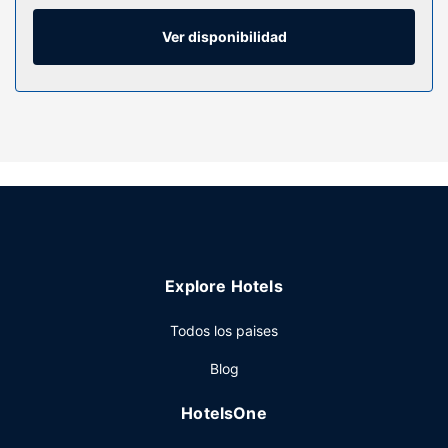
contacto con los tuyos. Además, podrás disfrutar de
canales por cable. El cuarto de baño está provisto de
Ver disponibilidad
artículos de higiene personal de diseño y secadores de
pelo.
Servicios hotel
Con gimnasio abierto las 24 horas y muchas otras
instalaciones recreativas a tu disposición, no te quedará ni
un minuto libre. Encontrarás también conexión a Internet
wifi gratis y servicios de conserjería. Encontrarás además
una tienda de recuerdos, una televisión en la zona común
y una máquina expendedora.
Restaurante
Explore Hotels
Este hotel te ofrece una cafetería para tomar algo rápido,
Todos los paises
aunque también puedes pasarte por su bar-cafetería. Se
ofrece un desayuno para llevar todos los días de 06:30 a
Blog
11:30 con un coste adicional.
Otros servicios
HotelsOne
Tendrás una sala de ordenadores, check-out exprés y