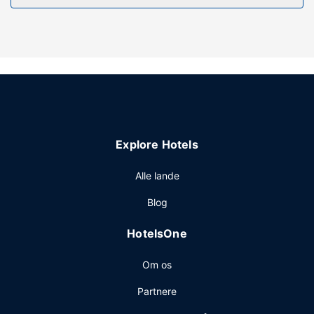
internetadgang og automat.
Andre faciliteter
Gæsterne har blandt andet adgang til en døgnåben
reception, vaskeri og automat. Gratis selvstændig
parkering er til rådighed på stedet.
Explore Hotels
Alle lande
Blog
HotelsOne
Om os
Partnere