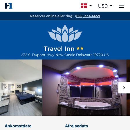
USD
Reserver online eller ring:
(855) 334-6659
Travel Inn
232 S. Dupont Hwy
New Castle
Delaware
19720
US
Ankomstdato
Afrejsedato