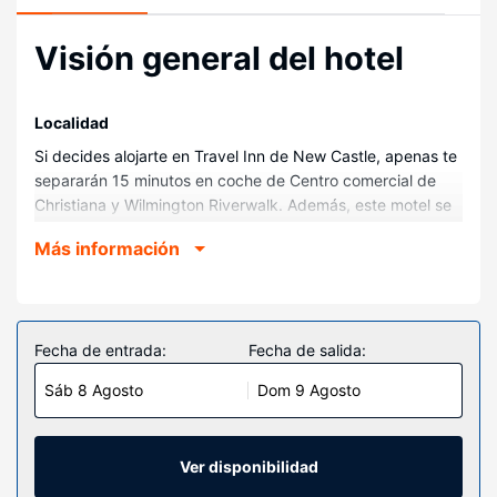
Visión general del hotel
Localidad
Si decides alojarte en Travel Inn de New Castle, apenas te
separarán 15 minutos en coche de Centro comercial de
Christiana y Wilmington Riverwalk. Además, este motel se
encuentra a 15,3 km de University of Delaware y a 1,8 km
Más información
de Brandywine Valley.
Habitaciones
Te sentirás como en tu propia casa en cualquiera de las 59
habitaciones con aire acondicionado, frigorífico y
Fecha de entrada:
Fecha de salida:
microondas. La conexión wifi gratis te permitirá
Sáb 8 Agosto
Dom 9 Agosto
mantenerte al día de todo. Además, en tus ratos libres
tendrás una televisión LED con canales por cable para
entretenerte. El cuarto de baño está provisto de ducha y
artículos de higiene personal gratuitos. Entre las
Ver disponibilidad
comodidades, se incluyen escritorio, además de un