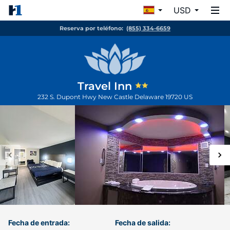
USD
Reserva por teléfono:
(855) 334-6659
Travel Inn
232 S. Dupont Hwy
New Castle
Delaware
19720
US
Fecha de entrada:
Fecha de salida: