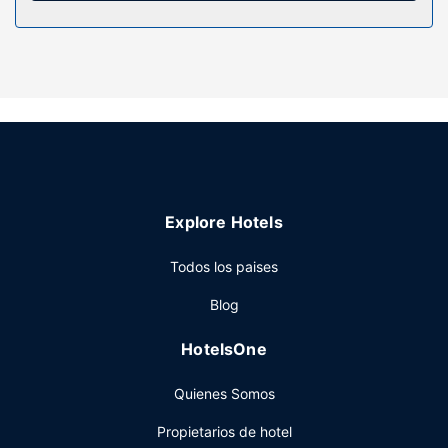
servicio de limpieza disponible todos los días.
Servicios hotel
Aprovecha los prácticos servicios que se te ofrecen, como
conexión a Internet wifi gratis o una máquina
expendedora.
Otros servicios
Tendrás un servicio de recepción las 24 horas, una
lavandería y una máquina expendedora a tu disposición.
Explore Hotels
Hay un aparcamiento sin asistencia gratuito disponible.
Todos los paises
Blog
HotelsOne
Quienes Somos
Propietarios de hotel