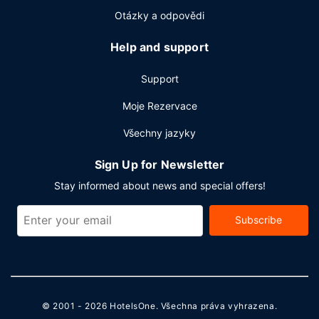
tomto hotelu můžete využít konferenční prostory o
Otázky a odpovědi
2
velikosti 20 m
(mj. konferenční centrum a zasedací
místnost). Přímo v areálu je hostům k dispozici samostatné
Help and support
parkování zdarma.
Support
Moje Rezervace
Všechny jazyky
Sign Up for Newsletter
Stay informed about news and special offers!
Subscribe
© 2001 - 2026
HotelsOne
. Všechna práva vyhrazena.