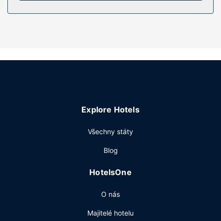
Vybavení nemovitosti
K relaxaci po náročném dni na sjezdovce můžete využít
řadu dalších rekreačních zařízení, mezi něž patří mimo jiné
fitness centrum s nepřetržitým provozem a půjčovna kol.
Součástí vybavení jsou také bezdrátový internet zdarma,
úschovna lyží a možnost uzavření sňatku. Až ke sjezdovce
vás zaveze skibus (za poplatek).
Restaurace
Explore Hotels
Louies Steakhouse je jednou z 2 restaurací v areálu tohoto
hotelu. Podává se zde americká kuchyně. Dostanete-li
Všechny státy
hlad, můžete také využít pokojovou službu s omezeným
provozem nebo si zakoupit občerstvení v kavárně.
Blog
Chcete-li si vychutnat svůj oblíbený nápoj, budete mít k
dispozici 2 bary / salonky.
HotelsOne
Další vybavení
O nás
Hostům jsou k dispozici zapůjčení novin ve vestibulu,
recepce s nepřetržitým provozem a úschova zavazadel.
Majitelé hotelu
Hodláte uspořádat obchodní nebo společenskou akci? V