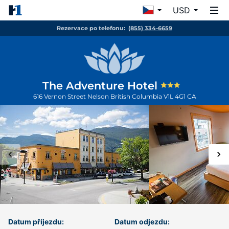
USD
Rezervace po telefonu:
(855) 334-6659
The Adventure Hotel
616 Vernon Street
Nelson
British Columbia
V1L 4G1
CA
Datum příjezdu:
Datum odjezdu: