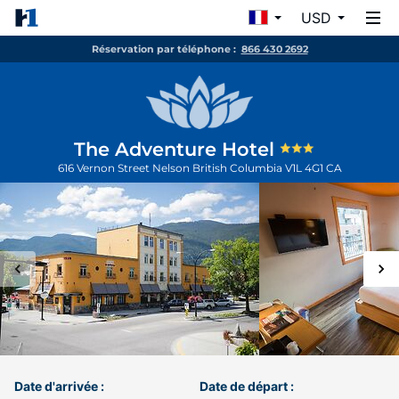
USD
Réservation par téléphone :
866 430 2692
The Adventure Hotel
616 Vernon Street
Nelson
British Columbia
V1L 4G1
CA
Date d'arrivée :
Date de départ :