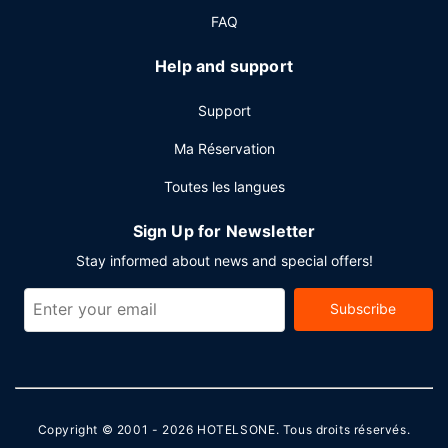
FAQ
Autres services
Les équipements et services proposés incluent des
Help and support
journaux gratuits dans le hall, une réception ouverte 24
h/24 et une consigne à bagages. Si vous devez organiser
Support
une réunion à Nelson, faites confiance à cet hôtel qui
dispose d'espaces événements mesurant 20 mètres carrés
Ma Réservation
et comprenant un centre de conférence et une salle de
Toutes les langues
réunion. Un parking gratuit est disponible dans l'enceinte
de l'hébergement.
Sign Up for Newsletter
Stay informed about news and special offers!
Subscribe
Copyright © 2001 - 2026
HOTELSONE
. Tous droits réservés.