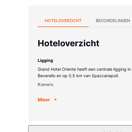
HOTELOVERZICHT
BEOORDELINGEN
Hoteloverzicht
Ligging
Grand Hotel Oriente heeft een centrale ligging i
Beverello en op 0,5 km van Spaccanapoli.
Kamers
Doe of je thuis bent in één van de 112 kamers m
Meer
hebben een balkon. Dankzij gratis wifi blijf je o
hebben gratis toiletartikelen en bidets.
Algemene voorziening
De accommodatie heeft een terras waar je van het
(toeslag) en een bankethal.