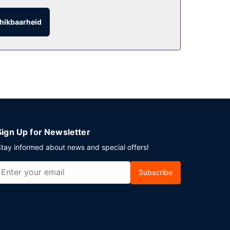
hikbaarheid
den). Sluit je dag af met een drankje in een
t weekend is dit beschikbaar van 07.00 uur tot
lan je een evenement in Napels? Kies voor dit
egen betaling gebruikmaken van vervoer vanaf
Sign Up for Newsletter
tay informed about news and special offers!
Subscribe