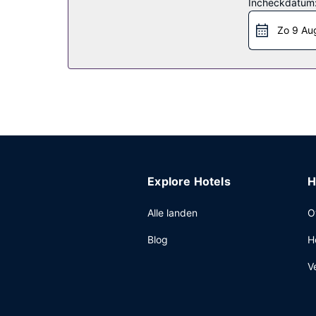
Incheckdatum
Restaurant
Zo 9 Au
Geniet van een maaltijd in het restaurant of blijf
bar/lounge. Op werkdagen wordt er tegen betalin
11.00 uur.
Overige voorzieningen
Enkele van de voorzieningen zijn een businesscen
hotel met 210 vierkante meter aan ruimte, waar
het treinstation en ter plaatse heb je parkeerplaa
Explore Hotels
H
Alle landen
O
Blog
H
V