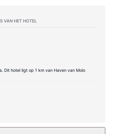
S VAN HET HOTEL
s. Dit hotel ligt op 1 km van Haven van Molo
nzen dekbedden en luxe beddengoed. Alle kamers
 De privébadkamers met een bad/douchecombinatie
ërgeservices. Dit hotel heeft ook oppasservices