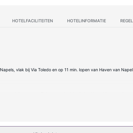
HOTELFACILITEITEN
HOTELINFORMATIE
REGEL
n Napels, vlak bij Via Toledo en op 11 min. lopen van Haven van Napel
et een minibar en een flatscreentelevisie. Je bed beschikt over do
nline, terwijl de tv met satellietzenders zorgt voor het kijkplezier.
 uitzicht kunt genieten, maar profiteer ook van gratis wifi en conci