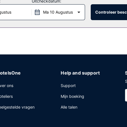
:
Uitcheckdatum:
gustus
Ma 10 Augustus
Controleer besc
 op je kamer en profiteer in dit hotel van de roomservice (beperkte tij
g een ontbijtbuffet geserveerd van 07.00 uur tot 10.30 uur en in he
trum, een limousine- of autoservice en een snelle incheckservice. P
onder een conferentieruimte en 6 vergaderruimtes. Gasten kunnen t
tsen.
otelsOne
Help and support
S
ver ons
Support
oteliers
Mijn boeking
eelgestelde vragen
Alle talen