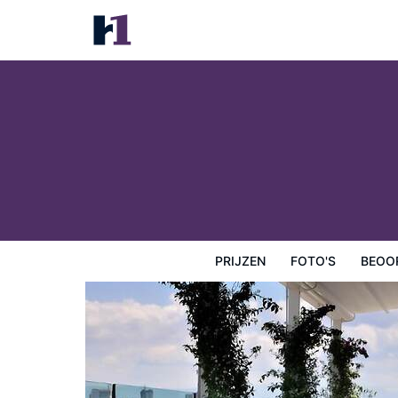
Grand Hotel Oriente
Prijzen
Foto's
Beoordelingen
Kaart
Hotelfacilit
PRIJZEN
FOTO'S
BEOO