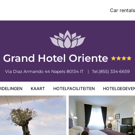
Car rentals
eiten
Hotelgegevens
Regels van het hotel
Grand Hotel Oriente
Via Diaz Armando 44
Napels
80134
IT
Tel.
(855) 334-6659
RDELINGEN
KAART
HOTELFACILITEITEN
HOTELGEGEVE