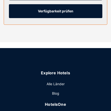
sowie Kabelempfang. Es gibt eigene Badezimmer, die über
kostenlose Toilettenartikel und Haartrockner verfügen. Zur
Austattung gehören Safes und Wasserkocher mit
Verfügbarkeit prüfen
Kaffee-/Teezubehör; die Zimmer werden auf Anfrage
sauber gemacht.
Ausstattung der Anlage
Geh gleich ins Casino oder nutz folgende Einrichtungen,
während du auf einen erfolgversprechenden Moment
wartest: Fitnessbereich (rund um die Uhr geöffnet) und
Sportwettbüro. Dieses Hotel bietet auch ein Concierge-
Service, ein Fernseher im öffentlichen Bereich und ein
Bankettsaal.
Restaurant
Explore Hotels
Etwas Entspannung gefällig? Leg eine Pause an einer der
Alle Länder
3 Bars/Lounges ein. Gegen Gebühr wird täglich von
08:00 Uhr bis 12:00 Uhr ein nach Wunsch zubereitetes
Blog
Frühstück angeboten.
Sonstige Einrichtungen
HotelsOne
Zum Angebot gehören ein rund um die Uhr geöffnetes