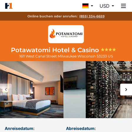
USD
Online buchen oder anrufen:
(855) 334-6659
Potawatomi Hotel & Casino
1611 West Canal Street
Milwaukee
Wisconsin
53233
US
Anreisedatum:
Abreisedatum: