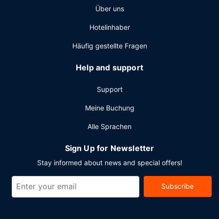
Über uns
Businesscenter, eine rund um die Uhr besetzte Rezeption
und eine Gepäckaufbewahrung. Wenn du eine
Hotelinhaber
Veranstaltung in Milwaukee planst, ist dieses Hotel eine
gute Wahl, denn zu den 60000 Quadratfuß (5574
Häufig gestellte Fragen
Quadratmeter) großen Veranstaltungsräumlichkeiten
zählen Konferenzfläche und Tagungsräume. Vor Ort gibt
Help and support
es Folgendes: Parkservice (kostenlos).
Support
Meine Buchung
Alle Sprachen
Sign Up for Newsletter
Stay informed about news and special offers!
Subscribe