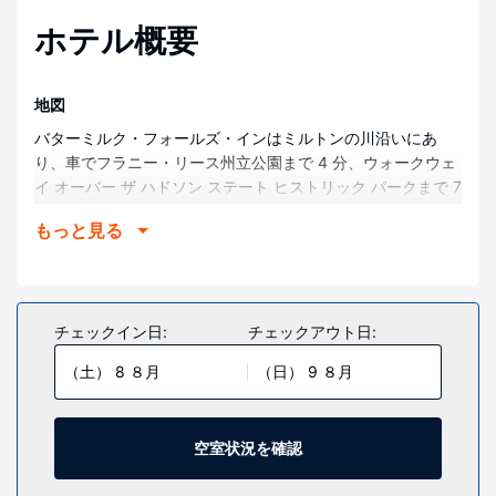
ホテル概要
地図
バターミルク・フォールズ・インはミルトンの川沿いにあ
り、車でフラニー・リース州立公園まで 4 分、ウォークウェ
イ オーバー ザ ハドソン ステート ヒストリック パークまで 7
分です。 このインは、ブリア パーク ビーチまで 7.2 km、ラ
もっと見る
イブ・アット・ザ・ファルコンまで 7.7 km の場所にありま
す。
部屋
全 10 室ある客室には、暖炉、スマートテレビがあり、滞在
チェックイン日:
チェックアウト日:
をご満喫いただけます。WiFi (無料)をお使いいただけるほ
（土） 8 ８月
（日） 9 ８月
か、ケーブルの番組をご覧いただけます。コーヒー / ティー
メーカー、ボトルウォーター (無料)の他に、市内通話 (無料)
付きの電話をご利用いただけます。
空室状況を確認
施設
マッサージ、ボディ トリートメント、フェイシャル トリート