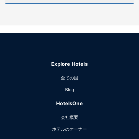
メントで癒しのひと時をお過ごしください。このインでは、
WiFi (無料)、ウェディングサービス、ピクニックエリアをご
利用いただけます。
レストラン
Henry’s at the Farmで食事をお楽しみください。また、この
インのコーヒーショップ / カフェでは軽食を提供していま
す。1 日の終わりは、バー / ラウンジで 1 杯飲んで楽しみま
しょう。無料のオーダー形式の朝食を、平日は 8:00 ～
Explore Hotels
10:00 まで、週末は 8:00 ～ 10:00 までお召し上がりいただ
けます。
全ての国
その他の施設
Blog
コンピューター ステーション、共用エリアでのコーヒー / テ
ィーサービスをご活用いただけます。敷地内にはセルフパー
HotelsOne
キング (無料) が備わっています。
会社概要
ホテルのオーナー