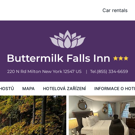
Car rentals
vá zařízení
Informace o hotelu
Všeobecné podmínky hotelu
Buttermilk Falls Inn
220 N Rd
Milton
New York
12547
US
Tel.
(855) 334-6659
HOSTŮ
MAPA
HOTELOVÁ ZAŘÍZENÍ
INFORMACE O HOT