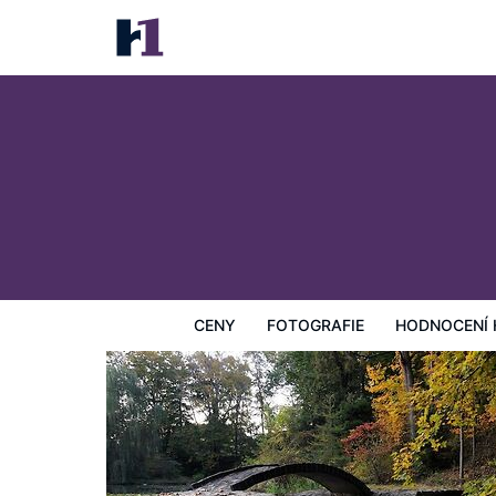
Buttermilk Falls Inn
Ceny
Fotografie
Hodnocení hostů
Mapa
Hotelo
CENY
FOTOGRAFIE
HODNOCENÍ 