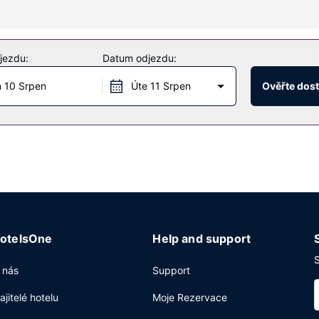
že, péče o tělo a péče o obličej. Tento hostinec dále nabízí: bezdrá
jezdu:
Datum odjezdu:
restaurace Henry’s at the Farm, ale také kavárna. Chcete-li svůj ru
 10 Srpen
Úte 11 Srpen
Ověřte dos
 10:00 a o víkendu od 8:00 do 10:00 budete zváni na teplou snídani
va / čaj ve společných prostorách. Přímo v areálu je hostům k dispo
otelsOne
Help and support
S
 nás
Support
ajitelé hotelu
Moje Rezervace