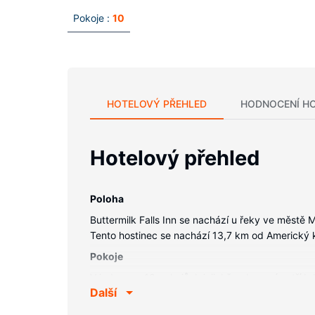
Pokoje :
10
HOTELOVÝ PŘEHLED
HODNOCENÍ H
Hotelový přehled
Poloha
Buttermilk Falls Inn se nachází u řeky ve městě 
Tento hostinec se nachází 13,7 km od Americký k
Pokoje
V jednom z 10 pokojů, k jejichž vybavení patří kr
Další
která nabízí kabelové kanály, dobrou zábavu. Da
Vybavení nemovitosti