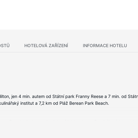
OSTŮ
HOTELOVÁ ZAŘÍZENÍ
INFORMACE HOTELU
Milton, jen 4 min. autem od Státní park Franny Reese a 7 min. od Stá
ulinářský institut a 7,2 km od Pláž Berean Park Beach.
by a Smart televize, se budete cítit jako doma. Bezdrátový internet 
lší užitečné vybavení a služby: kávovar/čajovar, balená voda zdarma