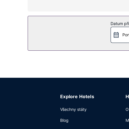
Wellness centrum nabízí následující služby: masá
prostory pro piknik.
Restaurace
Datum pří
Když dostanete hlad, bude vám k dispozici nejen 
Pon
navštivte bar/salonek. Ve všední dny od 8:00 do
Další vybavení
Hostům jsou k dispozici počítačová stanice a ká
Explore Hotels
H
Všechny státy
O
Blog
M