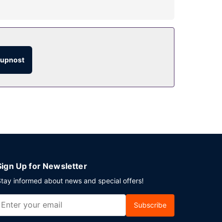
tový internet zdarma, možnost uzavření sňatku a
šný den zakončit u svého oblíbeného nápoje,
tupnost
 zdarma.
zici samostatné parkování zdarma.
Sign Up for Newsletter
tay informed about news and special offers!
Subscribe