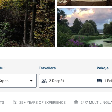
du:
Travellers
Pokoje
Srpen
2 Dospělí
1 Po
TS
25+ YEARS OF EXPERIENCE
24/7 MULTILINGU