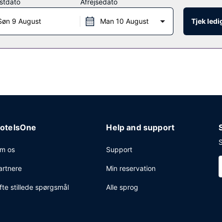
stdato
Afrejsedato
atis morgenmadsbuffet serveres dagligt fra kl. 07.00 til kl. 10.00.
Søn 9 August
Man 10 August
Tjek led
t forretningscenter, gratis aviser i lobbyen og renseri/vaskeservice.
otelsOne
Help and support
S
m os
Support
artnere
Min reservation
fte stillede spørgsmål
Alle sprog