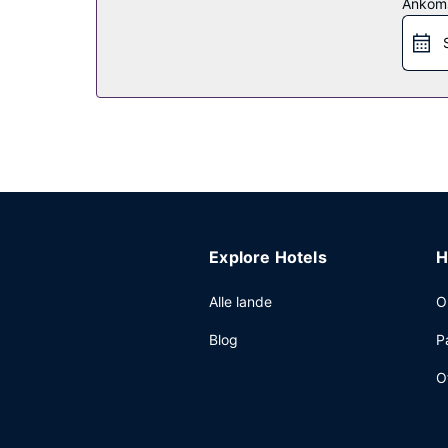
Restaurant
Ankom
Snup en bid mad på dette hotels kaffebar/café. Gr
Andre faciliteter
Gæsterne har blandt andet adgang til et døgnåben
stedet.
Explore Hotels
H
Alle lande
O
Blog
P
O