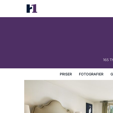
Mill Valley Inn
Priser
Fotografier
Gæstevurderinger
Kort
Hotel
165 
PRISER
FOTOGRAFIER
G