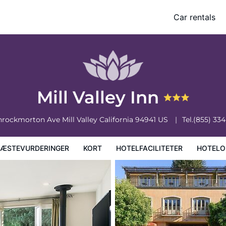
Car rentals
faciliteter
Hoteloplysninger
Hotelregler
Mill Valley Inn
Throckmorton Ave
Mill Valley
California
94941
US
Tel.
(855) 33
ÆSTEVURDERINGER
KORT
HOTELFACILITETER
HOTELO