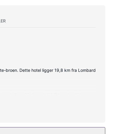
LER
Gate-broen. Dette hotel ligger 19,8 km fra Lombard
ivat balkon. Med gratis Wi-Fi kan du altid
esignertoiletartikler og hårtørrer.
ningscykler. Dette hotel tilbyder desuden gratis