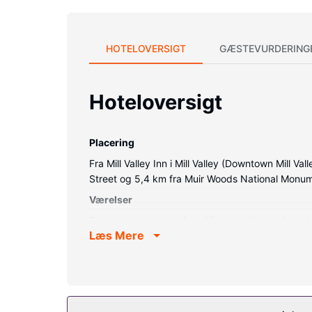
HOTELOVERSIGT
GÆSTEVURDERING
Hoteloversigt
Placering
Fra Mill Valley Inn i Mill Valley (Downtown Mill V
Street og 5,4 km fra Muir Woods National Monu
Værelser
Føl dig hjemme i et af de 25 aircondition-afkøle
Læs Mere
komme på nettet, og kabelkanaler sørger for unde
Ejendomsfacilitet
Fra en terrasse og en have kan du nyde den skønn
trådløs internetadgang, concierge-tjenester og fe