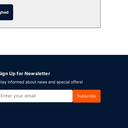
ighed
 Gratis selvstændig parkering er til rådighed på
Sign Up for Newsletter
tay informed about news and special offers!
Subscribe