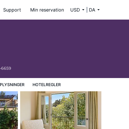
Support
Min reservation
USD
DA
4-6659
PLYSNINGER
HOTELREGLER