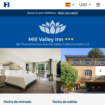
USD
Reserva por teléfono:
(855) 334-6659
Mill Valley Inn
165 Throckmorton Ave
Mill Valley
California
94941
US
Fecha de entrada:
Fecha de salida: