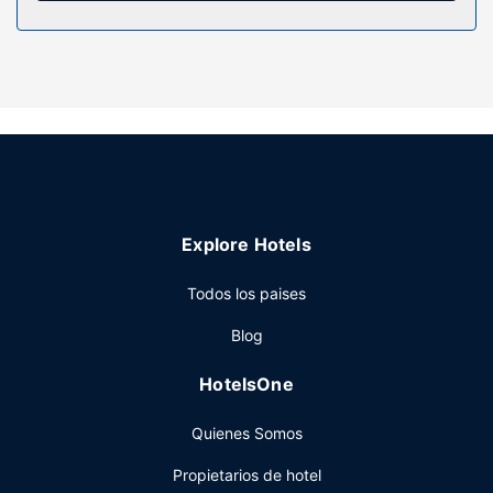
secadores de pelo.
Servicios hotel
Con bicicletas de alquiler y muchas otras instalaciones
recreativas a tu disposición, no te quedará ni un minuto
libre. Tienes también una terraza y jardín donde sentarte a
contemplar el paisaje. Otros servicios de este hotel
incluyen conexión a Internet wifi gratis, servicios de
conserjería y un salón de eventos.
Restaurante
Explore Hotels
Este hotel pone a tu disposición una cafetería. Se ofrece
Todos los paises
un desayuno bufé gratuito todos los días de 07:00 a
10:00.
Blog
Otros servicios
HotelsOne
Tendrás un centro de negocios abierto las 24 horas,
periódicos gratuitos en el vestíbulo y tintorería a tu
Quienes Somos
disposición. Hay un aparcamiento sin asistencia gratuito
disponible.
Propietarios de hotel