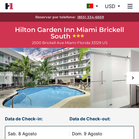
USD
Reservar por telefone:
(855) 334-6659
Hilton Garden Inn Miami Brickell
South
2500 Brickell Ave
Miami
Florida
33129
US
Data de Check-in:
Data de Check-out:
Sab. 8 Agosto
Dom. 9 Agosto