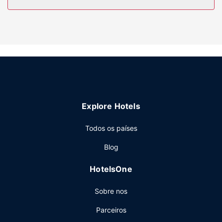
Serviço do hotel
Desfrute das várias propostas de lazer e entretenimento à
sua disposição, incluindo uma piscina exterior e uma sala
de fitness aberta 24 horas. As facilidades adicionais
incluem Wi-fi grátis, serviço de baby-sitter (sobretaxa) e
um salão de banquetes.
Restaurante
Para saciar a sede e descontrair no final do dia, dirija-se
Explore Hotels
ao bar/lounge ou ao bar junto à piscina. O hotel serve
pequeno-almoços buffet durante a semana entre as 6:00
Todos os países
e as 10:00 e aos fins de semana entre as 7:00 e as 11:00,
mediante uma sobretaxa.
Blog
Outros serviços
HotelsOne
As principais comodidades incluem acesso à internet com
fios grátis, um business center aberto 24 horas e Check-in
Sobre nos
rápido. O hotel conta com transporte de/para o terminal
de cruzeiros (sobretaxa).
Parceiros