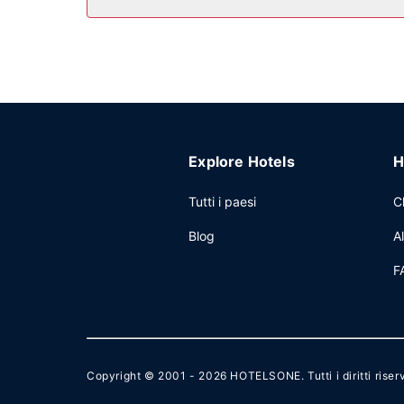
07:00 alle ore 11:00, dietro pagamento di un su
Altre attrattive
Potrai usufruire di accesso gratuito a Internet vi
disponibile a pagamento.
Explore Hotels
H
Tutti i paesi
C
Blog
A
F
Copyright © 2001 - 2026
HOTELSONE
. Tutti i diritti riser