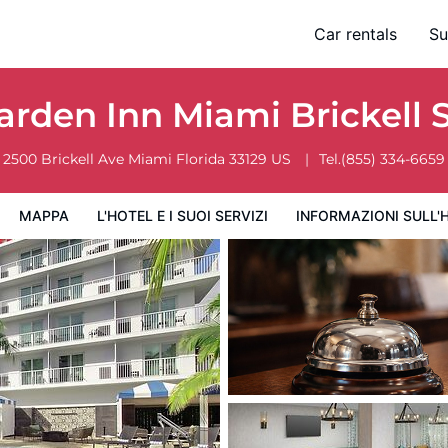
Car rentals
Su
ervizi
Informazioni sull'hotel
Condizioni dell'hotel
arden Inn Miami Brickell
2500 Brickell Ave
Miami
Florida
33129
US
Tel.
(855) 334-6659
MAPPA
L'HOTEL E I SUOI SERVIZI
INFORMAZIONI SULL'