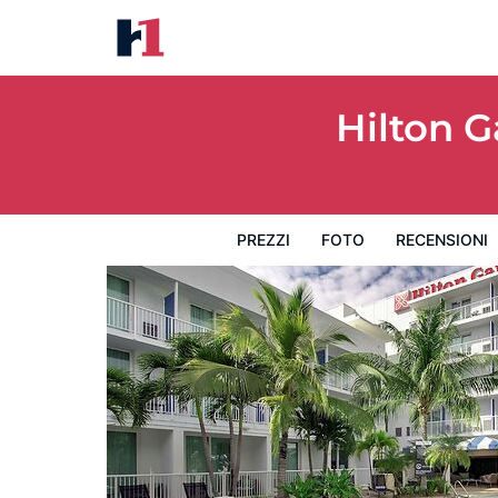
Hilton Garden Inn Miami Brickell South
Prezzi
Foto
Recensioni
Mappa
L'hotel e i suoi s
Hilton G
PREZZI
FOTO
RECENSIONI