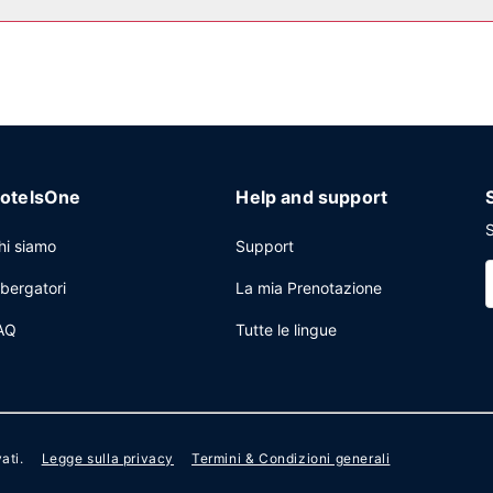
pplemento.
a cavo, un business center aperto 24 ore su 24 e check-in veloce. Una 
otelsOne
Help and support
S
hi siamo
Support
lbergatori
La mia Prenotazione
AQ
Tutte le lingue
vati.
Legge sulla privacy
Termini & Condizioni generali