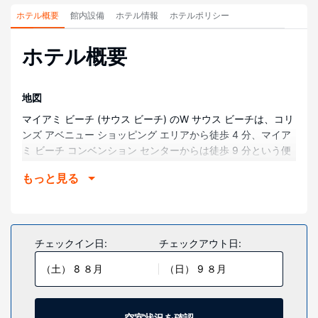
ホテル概要
館内設備
ホテル情報
ホテルポリシー
ホテル概要
地図
マイアミ ビーチ (サウス ビーチ) のW サウス ビーチは、コリ
ンズ アベニュー ショッピング エリアから徒歩 4 分、マイア
ミ ビーチ コンベンション センターからは徒歩 9 分という便
利な立地にあります。 このビーチ沿いのホテルは、オーシャ
もっと見る
ン ドライブまで 1.5 km、リンカーン ロード モールまで 1.9
km の場所にあります。
部屋
全部で 350 ある冷房完備の客室には冷蔵庫、電子レンジなど
チェックイン日:
チェックアウト日:
が備わっており、ゆっくりおくつろぎいただけます。各客室
（土） 8 ８月
（日） 9 ８月
には、専用のバルコニーがあります。37 インチの液晶テレビ
でケーブルをご覧いただけるほか、有線インターネットアク
セス (有料)などもご利用いただけます。バスルームには、デ
ザイナーバスアメニティ、ヘアドライヤーがあります。
空室状況を確認