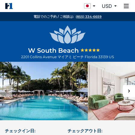
USD
電話でのご予約 / ご相談は:
(855) 334-6659
W South Beach
2201 Collins Avenue
マイアミ ビーチ
Florida
33139
US
チェックイン日:
チェックアウト日: