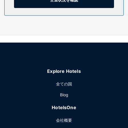
施設
マッサージ、ボディ トリートメント、フェイシャル トリート
メントを受けられるスパで贅沢な時間をお過ごしください。
レクリエーション設備として、2 つの屋外プール、面の屋外
テニスコート、スチームサウナをご利用いただけます。その
他の設備としてこのホテルでは、コンシェルジュ サービス、
ギフトショップ / ニューススタンド、ヘアサロンをご利用い
ただけます。
レストラン
Explore Hotels
RWSBでアメリカ料理はいかがでしょうか。このレストラン
ではガーデン ビューを楽しみながら、屋外で食事ができま
全ての国
す。客室でルームサービス (営業時間限定)も利用できます。
プールサイドバーや 3 か所のバー / ラウンジでドリンク片手
Blog
におくつろぎいただけます。フル ブレックファストを毎日
7:00 ～ 11:30 までお召し上がりいただけます (有料)。
HotelsOne
その他の施設
会社概要
24 時間対応ビジネスセンター、エクスプレス チェックイ
ン、エクスプレス チェックアウトをお使いいただけます。マ