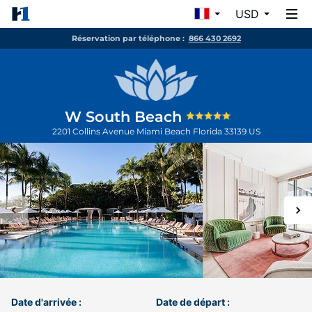
USD
Réservation par téléphone :
866 430 2692
W South Beach
2201 Collins Avenue
Miami Beach
Florida
33139
US
Date d'arrivée :
Date de départ :