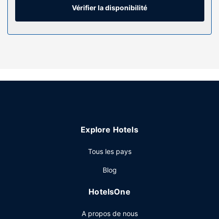
supplément vous permet de rester en contact avec le
Vérifier la disponibilité
reste du monde. Les salles de bain comprennent des
articles de toilette de luxe et un sèche-cheveux.
Les services sur place
Rejoignez le spa de l'hébergement, un centre bien-être qui
propose des massages, des soins corporels et des soins
du visage, et permettez qu'on prenne soin de vous.
N'hésitez surtout pas à profitez des nombreuses
infrastructures de loisirs qui incluent notamment 2 piscines
extérieures, un court de tennis extérieur et un hammam.
Parmi les équipements et services offerts par cet hôtel
Explore Hotels
vous trouvez également un service de conciergerie, une
boutique de souvenirs/un kiosque à journaux et un salon
Tous les pays
de coiffure.
Restaurant
Blog
Toutes les saveurs Cuisine américaine vous attendent à
HotelsOne
RWSB, un restaurant avec une jolie vue sur le jardin, idéal
pour un dîner détente en amoureux ou en famille. Si vous
A propos de nous
préférez cependant le confort de votre chambre, un