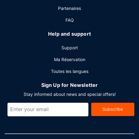
service d'étage (horaires limités) est à votre disposition.
Partenaires
Détendez-vous devant un verre au bar en bord de piscine
ou dans un des 3 bars/lounges de l'hébergement. Un petit
FAQ
déjeuner complet est servi tous les jours de 07 h 00 à
11 h 30 moyennant un supplément.
Help and support
Autres services
Support
Les équipements et services proposés incluent un centre
d'affaires ouvert 24 h/24, un service d'arrivée express et
Ma Réservation
un service de départ express. Si vous devez organiser une
Toutes les langues
réunion à Miami Beach, faites confiance à cet hôtel qui
dispose d'espaces événements mesurant 742 mètres
Sign Up for Newsletter
carrés et comprenant un espace de conférence et 5 des
salles de réunion.
Stay informed about news and special offers!
Subscribe