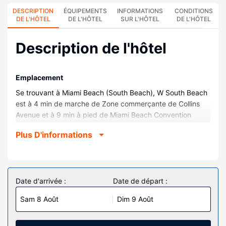
DESCRIPTION
ÉQUIPEMENTS
INFORMATIONS
CONDITIONS
DE L'HÔTEL
DE L'HÔTEL
SUR L'HÔTEL
DE L'HÔTEL
Description de l'hôtel
Emplacement
Se trouvant à Miami Beach (South Beach), W South Beach
est à 4 min de marche de Zone commerçante de Collins
Avenue et à 9 min à pied de Miami Beach Convention
Center. Cet hôtel au bord de la plage se trouve à 1,5 km
Plus D'informations
de Ocean Drive et à 1,9 km de Centre commercial Lincoln
Road Mall.
Chambres
Les 350 chambres climatisées de l'hébergement vous
Date d'arrivée :
Date de départ :
invitent à la détente et comprennent un réfrigérateur et un
Sam 8 Août
Dim 9 Août
micro-ondes. Les chambres sont dotées d'un balcon. Une
télévision LCD 37 pouces avec chaînes par câble assure
votre divertissement et l'accès à Internet (par câble) en