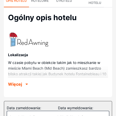
OPIS HOTELU
HOTELOWE
O HOTELU
HOTELU
Ogólny opis hotelu
Lokalizacja
W czasie pobytu w obiekcie takim jak to mieszkanie w
mieście Miami Beach (Mid Beach) zamieszkasz bardzo
blisko atrakcji takiej jak Budynek hotelu Fontainebleau i 10
minut piechotą od miejsca takiego jak Plaża w Miami
Więcej
Beach. Kondominium (z polem golfowym) znajduje się 2
km od atrakcji takiej jak Miami Beach Boardwalk i 2,7 km
od miejsca takiego jak Dzielnica handlowa przy Collins
Avenue.
Data zameldowania:
Data wymeldowania:
Pokoje