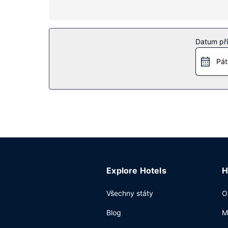
Vybavení nemovitosti
Wellness centrum nabízí následující služby: masá
venkovní bazény, fitness a wellness centrum a pů
Datum pří
děti za příplatek.
Pát
Restaurace
WATR AT THE 1 ROOFTOP je jednou z 3 restaurací
občerstvení v kavárně. Chcete-li si vychutnat sv
za příplatek kompletní snídani.
Další vybavení
Hostům jsou k dispozici pevné připojení k inter
společenskou akci? V tomto hotelu můžete využít
Explore Hotels
H
Všechny státy
O
Blog
M