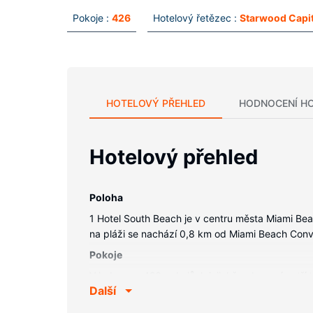
Pokoje :
426
Hotelový řetězec :
Starwood Capit
HOTELOVÝ PŘEHLED
HODNOCENÍ H
Hotelový přehled
Poloha
1 Hotel South Beach je v centru města Miami Be
na pláži se nachází 0,8 km od Miami Beach Conv
Pokoje
V jednom z 426 pokojů, k jejichž vybavení patří 
Další
exkluzivní ložní prádlo. Bezdrátový internet zda
vybavení, jehož součástí jsou nadstandardní van