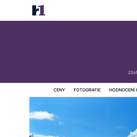
1 Hotel South Beach
Ceny
Fotografie
Hodnocení hostů
Mapa
Hotelo
234
CENY
FOTOGRAFIE
HODNOCENÍ 