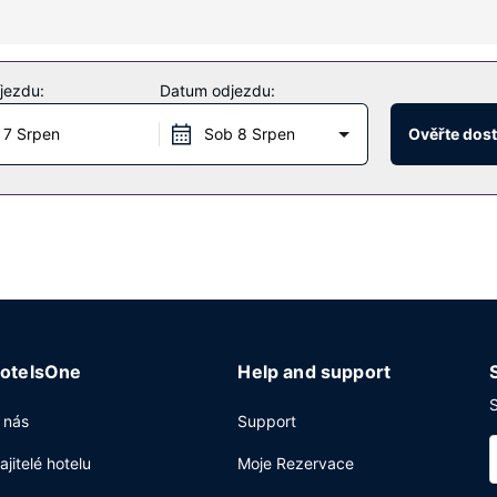
že, péče o tělo a péče o obličej. Můžete využít širokou nabídku rekre
jčovna kol. Tento hotel dále nabízí: bezdrátový internet zdarma, rozš
jezdu:
Datum odjezdu:
 7 Srpen
Sob 8 Srpen
Ověřte dos
 v areálu tohoto hotelu. Dostanete-li hlad, můžete také využít 24h
ůj oblíbený nápoj, budete mít k dispozici 6 bary / salonky a 2 bary
netu zdarma, business centrum s nepřetržitým provozem a auto s řid
2
 konferenční prostory o velikosti 2323 m
(mj. konferenční centrum 
otelsOne
Help and support
S
 nás
Support
ajitelé hotelu
Moje Rezervace