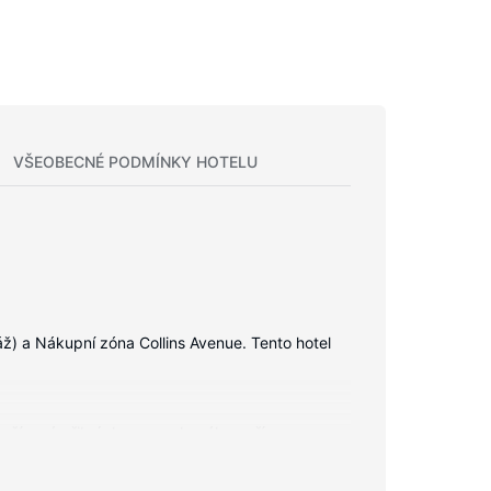
VŠEOBECNÉ PODMÍNKY HOTELU
ž) a Nákupní zóna Collins Avenue. Tento hotel
prošívané přikrývky z prachového peří a
 kanály, dobrou zábavu. Soukromé koupelny nabízí