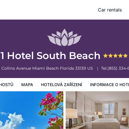
Car rentals
vá zařízení
Informace o hotelu
Všeobecné podmínky hotelu
1 Hotel South Beach
1 Collins Avenue
Miami Beach
Florida
33139
US
Tel.
(855) 334-
HOSTŮ
MAPA
HOTELOVÁ ZAŘÍZENÍ
INFORMACE O HOT