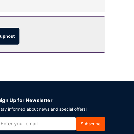
ačních zařízení, mezi něž patří mimo jiné 3
ířené recepční služby a hlídání dětí / péče o
tupnost
odinovou pokojovou službu nebo si zakoupit
 u bazénu. Hotel podává denně od 7:00 do 12:00
ičem. Hodláte uspořádat obchodní nebo
a zasedací místnost).
Sign Up for Newsletter
tay informed about news and special offers!
Subscribe