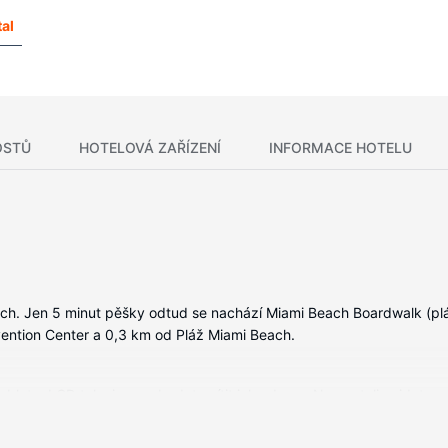
al
OSTŮ
HOTELOVÁ ZAŘÍZENÍ
INFORMACE HOTELU
ach. Jen 5 minut pěšky odtud se nachází Miami Beach Boardwalk (plá
ention Center a 0,3 km od Pláž Miami Beach.
tablet a LCD televize, se budete cítit jako doma. Na posteli najdete 
rma vám zajistí spojení se světem a televize, která nabízí kabelové
a a připevněná sprcha.