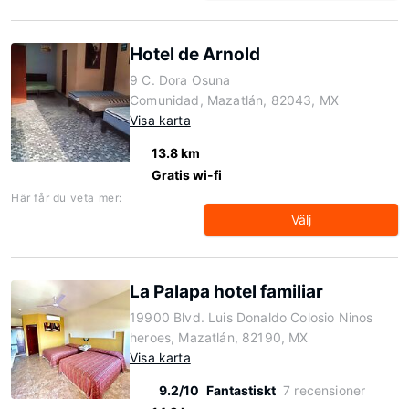
Hotel de Arnold
9 C. Dora Osuna
Comunidad, Mazatlán, 82043, MX
Visa karta
13.8 km
Gratis wi-fi
Här får du veta mer:
Välj
La Palapa hotel familiar
19900 Blvd. Luis Donaldo Colosio Ninos
heroes, Mazatlán, 82190, MX
Visa karta
9.2/10
Fantastiskt
7 recensioner