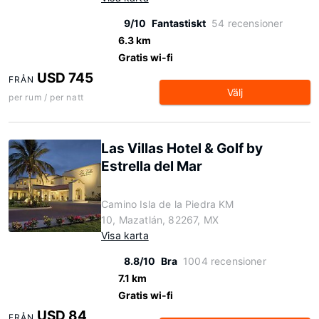
9/10
Fantastiskt
54 recensioner
6.3 km
Gratis wi-fi
USD 745
FRÅN
Välj
per rum / per natt
Las Villas Hotel & Golf by
Estrella del Mar
Camino Isla de la Piedra KM
10, Mazatlán, 82267, MX
Visa karta
8.8/10
Bra
1004 recensioner
7.1 km
Gratis wi-fi
USD 84
FRÅN