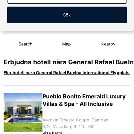
Sök
Search
Map
Nearby
Erbjudna hotell nära General Rafael Bueln
Fler hotell nära General Rafael Buelna International Flygplats
Pueblo Bonito Emerald Luxury
Villas & Spa - All Inclusive
Avenida Ernesto Coppel Campan
S/N, Mazatlán, 82110, MX
Visa karta