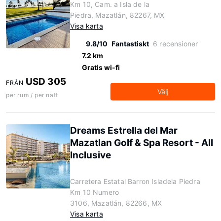
Km 10, Cam. a Isla de la
Piedra, Mazatlán, 82267, MX
Visa karta
9.8/10
Fantastiskt
6 recensioner
7.2 km
Gratis wi-fi
USD 305
FRÅN
Välj
per rum / per natt
Dreams Estrella del Mar
Mazatlan Golf & Spa Resort - All
Inclusive
Carretera Estatal Barron Isladela Piedra
Km 10 Numero
3106, Mazatlán, 82266, MX
Visa karta