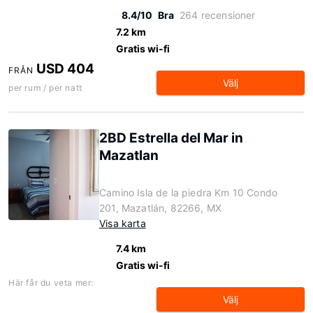
8.4/10
Bra
264 recensioner
7.2 km
Gratis wi-fi
USD 404
FRÅN
Välj
per rum / per natt
2BD Estrella del Mar in
Mazatlan
Camino Isla de la piedra Km 10 Condo
201, Mazatlán, 82266, MX
Visa karta
7.4 km
Gratis wi-fi
Här får du veta mer:
Välj