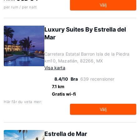
Välj
per rum / per natt
Luxury Suites By Estrella del
Mar
Carretera Estatal Barron Isla de la Piedra
km10, Mazatlán, 82266, MX
Visa karta
8.4/10
Bra
639 recensioner
7.1 km
Gratis wi-fi
Här får du veta mer:
Välj
Estrella de Mar