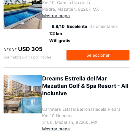
Km 10, Cam. a Isla de la
Piedra, Mazatlán, 82267, MX
Mostrar mapa
9.8/10
Excelente
6 comentarios
7.2 km
Wifi gratis
USD 305
DESDE
Seleccionar
por habitación / por noche
Dreams Estrella del Mar
Mazatlan Golf & Spa Resort - All
Inclusive
Carretera Estatal Barron Isladela Piedra
Km 10 Numero
3106, Mazatlán, 82266, MX
Mostrar mapa