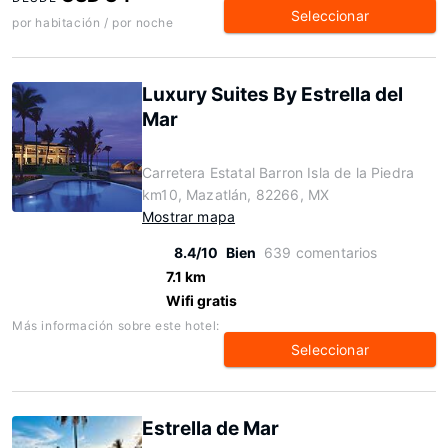
Seleccionar
por habitación / por noche
Luxury Suites By Estrella del
Mar
Carretera Estatal Barron Isla de la Piedra
km10, Mazatlán, 82266, MX
Mostrar mapa
8.4/10
Bien
639 comentarios
7.1 km
Wifi gratis
Más información sobre este hotel:
Seleccionar
Estrella de Mar