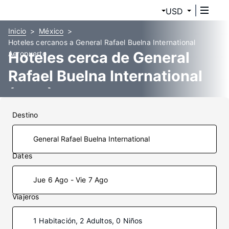
USD
Inicio
México
Hoteles cercanos a General Rafael Buelna International
Hoteles cerca de General
Aeropuerto
Rafael Buelna International
(MZT)
Destino
Dates
Jue 6 Ago - Vie 7 Ago
Viajeros
1 Habitación, 2 Adultos, 0 Niños