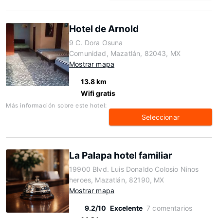
Hotel de Arnold
9 C. Dora Osuna
Comunidad, Mazatlán, 82043, MX
Mostrar mapa
13.8 km
Wifi gratis
Más información sobre este hotel:
Seleccionar
La Palapa hotel familiar
19900 Blvd. Luis Donaldo Colosio Ninos
heroes, Mazatlán, 82190, MX
Mostrar mapa
9.2/10
Excelente
7 comentarios