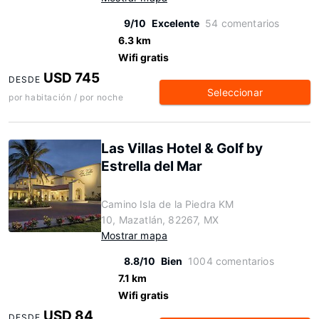
9/10
Excelente
54 comentarios
6.3 km
Wifi gratis
USD 745
DESDE
Seleccionar
por habitación / por noche
Las Villas Hotel & Golf by
Estrella del Mar
Camino Isla de la Piedra KM
10, Mazatlán, 82267, MX
Mostrar mapa
8.8/10
Bien
1004 comentarios
7.1 km
Wifi gratis
USD 84
DESDE