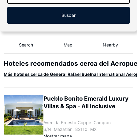
Buscar
Search
Map
Nearby
Hoteles recomendados cerca del Aeropuer
Más hoteles cerca de General Rafael Buelna International Aer
Pueblo Bonito Emerald Luxury
Villas & Spa - All Inclusive
Avenida Ernesto Coppel Campan
S/N, Mazatlán, 82110, MX
Mostrar mapa