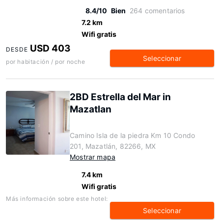
8.4/10
Bien
264 comentarios
7.2 km
Wifi gratis
USD 403
DESDE
Seleccionar
por habitación / por noche
2BD Estrella del Mar in
Mazatlan
Camino Isla de la piedra Km 10 Condo
201, Mazatlán, 82266, MX
Mostrar mapa
7.4 km
Wifi gratis
Más información sobre este hotel:
Seleccionar